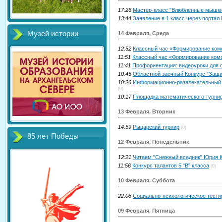
17:26
Мастер-класс "Влюбленные мышки
13:44
Заявление в 1 класс через порта
Музей истории
14 Февраля, Среда
12:52
Классный час «Формирование комф
11:51
Классный час «Формирование комф
11:41
Профориентация: видеоуроки для 
10:45
Областной заочный Конкурс "Защи
10:26
Информационно-развлекательный с
(0)
10:17
Площадка математического турни
13 Февраля, Вторник
14:59
Рыцарский турнир
(0)
85 лет Победы
12 Февраля, Понедельник
12:21
Читаем "Снежный всадник" Юрия 
11:56
Конкурс талантов 5 "В" класса
(0)
10 Февраля, Суббота
22:08
Социально-психологическое тест
09 Февраля, Пятница