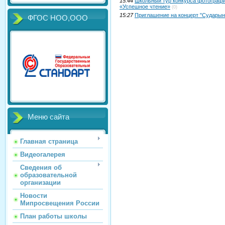
15:44
Школьный тур конкурса фотографи
«Успешное чтение»
(0)
15:27
Приглашение на концерт "Сударын
ФГОС НОО,ООО
Меню сайта
Главная страница
Видеогалерея
Сведения об
образовательной
организации
Новости
Мипросвещения России
План работы школы