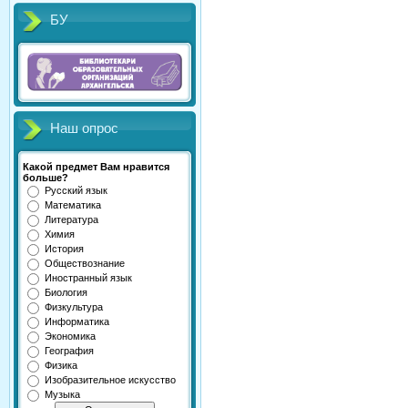
БУ
Наш опрос
Какой предмет Вам нравится
больше?
Русский язык
Математика
Литература
Химия
История
Обществознание
Иностранный язык
Биология
Физкультура
Информатика
Экономика
География
Физика
Изобразительное искусство
Музыка