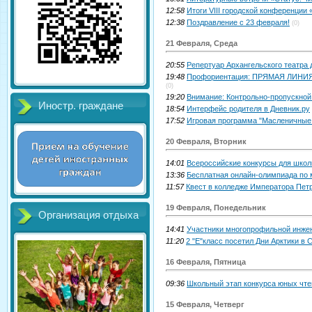
12:58
Итоги VIII городской конференции
12:38
Поздравление с 23 февраля!
(0)
21 Февраля, Среда
20:55
Репертуар Архангельского театра 
19:48
Профориентация: ПРЯМАЯ ЛИНИЯ -
(0)
19:20
Внимание: Контрольно-пропускной
Иностр. граждане
18:54
Интерфейс родителя в Дневник.ру
17:52
Игровая программа "Масленичные
20 Февраля, Вторник
14:01
Всероссийские конкурсы для школ
13:36
Бесплатная онлайн-олимпиада по 
11:57
Квест в колледже Императора Петр
19 Февраля, Понедельник
Организация отдыха
14:41
Участники многопрофильной инже
11:20
2 "Е"класс посетил Дни Арктики в
16 Февраля, Пятница
09:36
Школьный этап конкурса юных чте
15 Февраля, Четверг