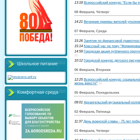
13:18
Всероссийский конкурс "Если бы 
08 Февраля, Четверг
14:21
Вечерние приемы жителей уполно
07 Февраля, Среда
15:26
Занятие по финансовой грамотност
15:14
Классный час на тему "Формирова
14:59
Городская акция публичного про
(0)
10:12
Городской конкурс детского рисун
Школьное питание
06 Февраля, Вторник
12:25
Всероссийский конкурс социально
жизнь вместе"
(0)
Комфортная среда
05 Февраля, Понедельник
09:01
Архангельский музыкальный колл
02 Февраля, Пятница
11:37
День воинской славы - 75 лет поб
01 Февраля, Четверг