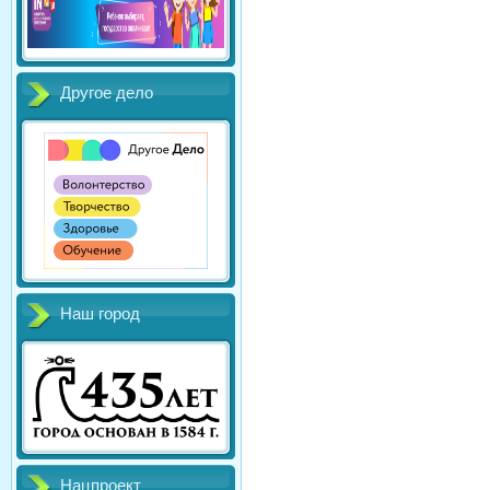
Другое дело
Наш город
Нацпроект