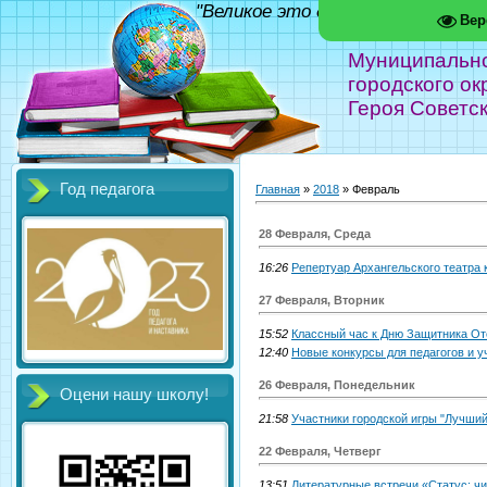
"Великое это дело - школа!" Фед
Вер
Муниципальн
городского ок
Героя Советс
Год педагога
Главная
»
2018
»
Февраль
28 Февраля, Среда
16:26
Репертуар Архангельского театра к
27 Февраля, Вторник
15:52
Классный час к Дню Защитника Оте
12:40
Новые конкурсы для педагогов и у
26 Февраля, Понедельник
Оцени нашу школу!
21:58
Участники городской игры "Лучший 
22 Февраля, Четверг
13:51
Литературные встречи «Статус: ч