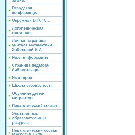
зимни...
Городская
конференци...
Окружной ВПК "С...
Логопедическая
гостинная
Личная страница
учителя математики
Зоболевой Н.И.
Иная информация
Страница педагога-
библиотекаря
Имя героя
Школа безопасности
Обучение детей-
мигрантов
Педагогический состав
Электронные
образовательные
ресурсы
Педагогический состав
МБОУ СШ № 35