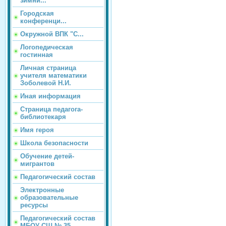
зимни...
Городская
конференци...
Окружной ВПК "С...
Логопедическая
гостинная
Личная страница
учителя математики
Зоболевой Н.И.
Иная информация
Страница педагога-
библиотекаря
Имя героя
Школа безопасности
Обучение детей-
мигрантов
Педагогический состав
Электронные
образовательные
ресурсы
Педагогический состав
МБОУ СШ № 35