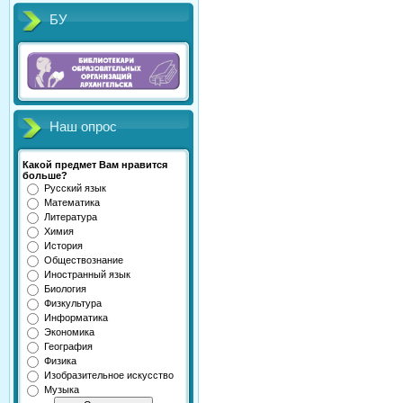
БУ
Наш опрос
Какой предмет Вам нравится
больше?
Русский язык
Математика
Литература
Химия
История
Обществознание
Иностранный язык
Биология
Физкультура
Информатика
Экономика
География
Физика
Изобразительное искусство
Музыка