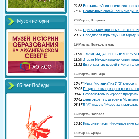
21:58
Выставка «Доисторические насеко
14:42
Бесплатные онлайн-олимпиады на 
20 Марта, Вторник
Музей истории
21:09
Приглашаем принять участие во В
20:38
Победители игры "Лучший город" 8 
19 Марта, Понедельник
11:58
ОЛИМПИАДА ШКОЛЬНИКОВ "УМНИК
11:50
Вторая Международная олимпиада 
11:32
Дни открытых дверей в Архангель
16 Марта, Пятница
15:47
"Мисс Милашка" из 7 "В" класса
(0)
85 лет Победы
09:06
Поздравляем призеров региональн
08:48
Развлекательно-игровая программ
08:42
День открытых дверей в Музыкал
08:37
5 "А" класс в "Музее занимательн
15 Марта, Четверг
13:18
Классные часы «Формирование ком
14 Марта, Среда