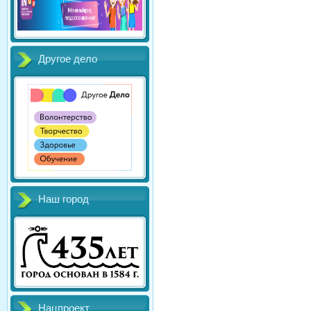
Другое дело
Наш город
Нацпроект