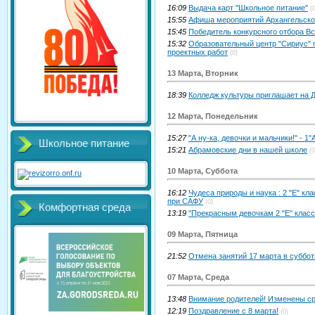
16:09
Выдача карт "Школьное питание"
(
15:55
Афиша мероприятий Архангельско
15:45
Победитель конкурсного отбора Вс
15:32
Образовательный центр "Сириус" 
проектных работ
(0)
13 Марта, Вторник
18:39
Колледж культуры приглашает на 
12 Марта, Понедельник
15:27
"А ну-ка, девочки и мальчики!" - 1"
Школьное питание
15:21
Абрамовские дни в нашей школе
(0
10 Марта, Суббота
16:12
Чудеса природы и наука : 2 "Е" к
при САФУ
(0)
Комфортная среда
13:19
"Прекрасным девочкам 2 "Е" класс
09 Марта, Пятница
21:52
Отмена занятий 17 марта в суббо
07 Марта, Среда
13:48
Внимание родителей! Изменены ср
12:19
Поздравление с 8 марта!
(0)