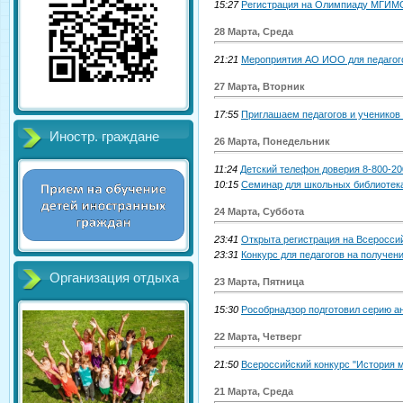
15:27
Регистрация на Олимпиаду МГИМО
28 Марта, Среда
21:21
Мероприятия АО ИОО для педагог
27 Марта, Вторник
17:55
Приглашаем педагогов и учеников 
Иностр. граждане
26 Марта, Понедельник
11:24
Детский телефон доверия 8-800-20
10:15
Семинар для школьных библиотек
24 Марта, Суббота
23:41
Открыта регистрация на Всеросси
23:31
Конкурс для педагогов на получен
Организация отдыха
23 Марта, Пятница
15:30
Рособрнадзор подготовил серию а
22 Марта, Четверг
21:50
Всероссийский конкурс "История 
21 Марта, Среда