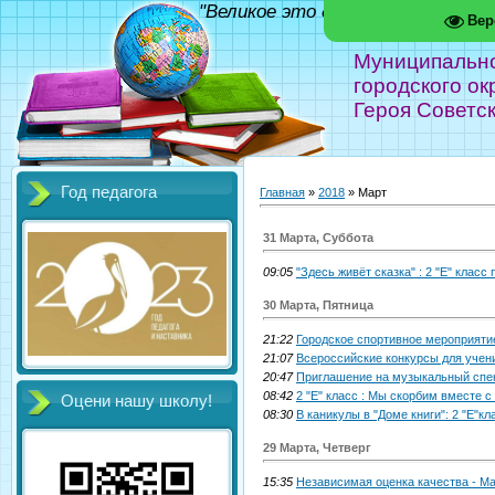
"Великое это дело - школа!" Фед
Вер
Муниципальн
городского ок
Героя Советс
Год педагога
Главная
»
2018
»
Март
31 Марта, Суббота
09:05
"Здесь живёт сказка" : 2 "Е" класс
30 Марта, Пятница
21:22
Городское спортивное мероприяти
21:07
Всероссийские конкурсы для учени
20:47
Приглашение на музыкальный спе
08:42
2 "Е" класс : Мы скорбим вместе 
Оцени нашу школу!
08:30
В каникулы в "Доме книги": 2 "Е"кл
29 Марта, Четверг
15:35
Независимая оценка качества - М