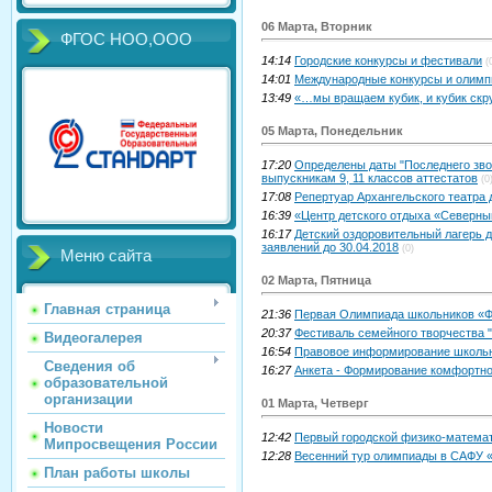
06 Марта, Вторник
ФГОС НОО,ООО
14:14
Городские конкурсы и фестивали
(
14:01
Международные конкурсы и олимп
13:49
«…мы вращаем кубик, и кубик скру
05 Марта, Понедельник
17:20
Определены даты "Последнего зво
выпускникам 9, 11 классов аттестатов
(0
17:08
Репертуар Архангельского театра 
16:39
«Центр детского отдыха «Северный
16:17
Детский оздоровительный лагерь
заявлений до 30.04.2018
(0)
Меню сайта
02 Марта, Пятница
Главная страница
21:36
Первая Олимпиада школьников «Фо
20:37
Фестиваль семейного творчества "
Видеогалерея
16:54
Правовое информирование школьни
Сведения об
16:27
Анкета - Формирование комфортно
образовательной
организации
01 Марта, Четверг
Новости
12:42
Первый городской физико-матема
Мипросвещения России
12:28
Весенний тур олимпиады в САФУ «
План работы школы