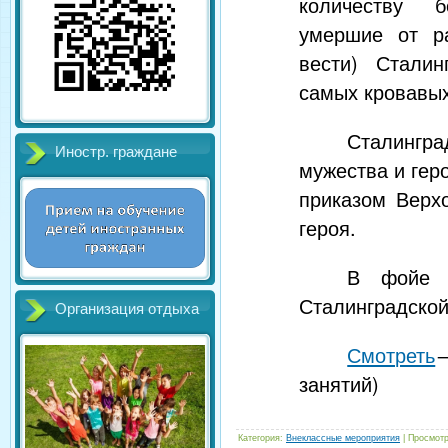
количеству б
умершие от ра
вести) Сталин
самых кровавых
Сталингр
Иностр. граждане
мужества и гер
приказом Верх
героя.
В фойе 
Сталинградской
Организация отдыха
Смотреть
→
занятий)
Категория
:
Внеклассные мероприятия
|
Просмот