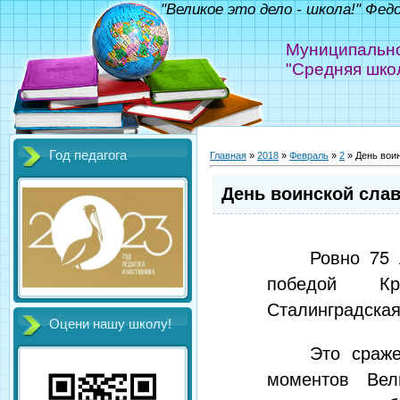
"Великое это дело - школа!" Фед
Муниципально
"Средняя шко
Год педагога
Главная
»
2018
»
Февраль
»
2
» День воин
День воинской слав
Ровно 75 
победой Кр
Сталинградская
Оцени нашу школу!
Это сраж
моментов Вел