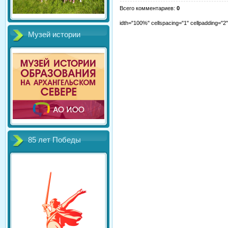
Всего комментариев
:
0
idth="100%" cellspacing="1" cellpadding="
Музей истории
85 лет Победы