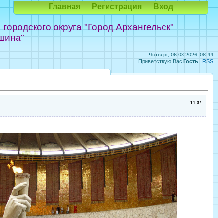
Главная
Регистрация
Вход
ородского округа "Город Архангельск"
шина"
Четверг, 06.08.2026, 08:44
Приветствую Вас
Гость
|
RSS
11:37