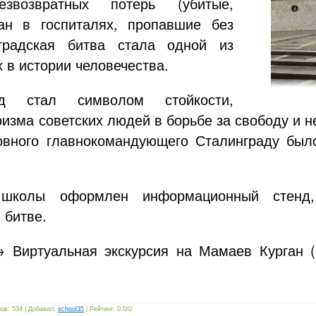
езвозвратных потерь (убитые,
н в госпиталях, пропавшие без
градская битва стала одной из
 в истории человечества.
ад стал символом стойкости,
оизма советских людей в борьбе за свободу и н
овного главнокомандующего Сталинграду было
школы оформлен информационный стенд
 битве.
 Виртуальная экскурсия на Мамаев Курган 
ров
:
534
|
Добавил
:
school35
|
Рейтинг
:
0.0
/
0