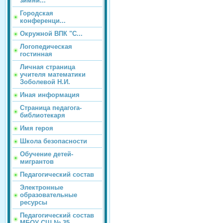
зимни...
Городская
конференци...
Окружной ВПК "С...
Логопедическая
гостинная
Личная страница
учителя математики
Зоболевой Н.И.
Иная информация
Страница педагога-
библиотекаря
Имя героя
Школа безопасности
Обучение детей-
мигрантов
Педагогический состав
Электронные
образовательные
ресурсы
Педагогический состав
МБОУ СШ № 35