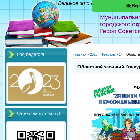
"Великое это дело - школа!" Фед
Вер
Муниципальн
городского ок
Героя Советс
Год педагога
Главная
»
2018
»
Февраль
»
14
» Областн
Областной заочный Конку
Оцени нашу школу!