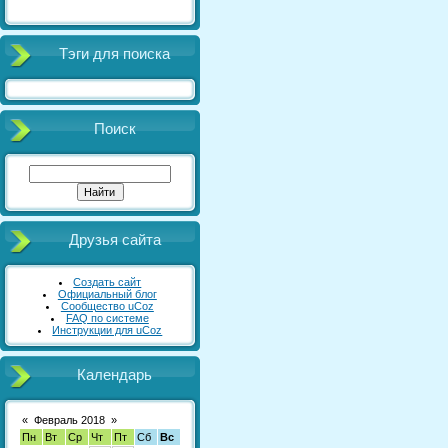
Тэги для поиска
Поиск
Друзья сайта
Создать сайт
Официальный блог
Сообщество uCoz
FAQ по системе
Инструкции для uCoz
Календарь
«
Февраль 2018
»
Пн
Вт
Ср
Чт
Пт
Сб
Вс