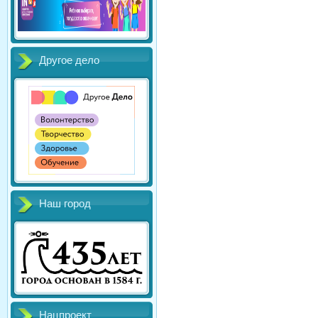
Другое дело
Наш город
Нацпроект