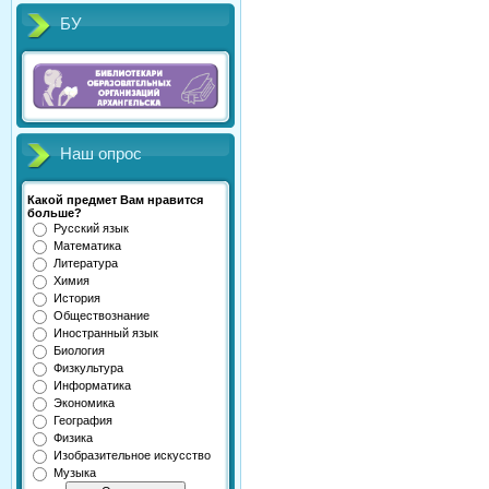
БУ
Наш опрос
Какой предмет Вам нравится
больше?
Русский язык
Математика
Литература
Химия
История
Обществознание
Иностранный язык
Биология
Физкультура
Информатика
Экономика
География
Физика
Изобразительное искусство
Музыка