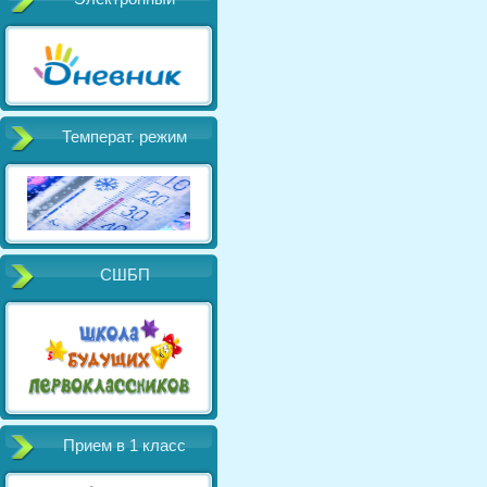
Температ. режим
СШБП
Прием в 1 класс