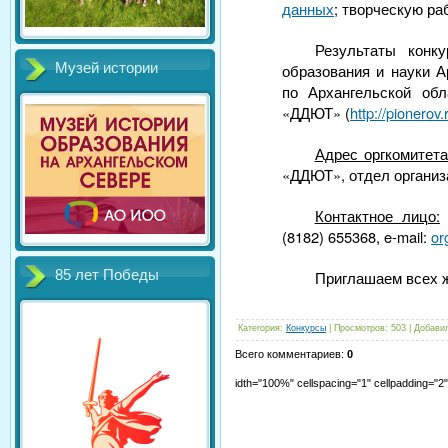
данных
; творческую ра
Результаты конк
Музей истории
образования и науки А
по Архангельской обл
«ДДЮТ» (
http://pionerov.
Адрес оргкомитет
«ДДЮТ», отдел организ
Контактное лицо:
Т
(8182) 655368, e-mail:
or
85 лет Победы
Приглашаем всех ж
Категория
:
Конкурсы
|
Просмотров
:
503
|
Добави
Всего комментариев
:
0
idth="100%" cellspacing="1" cellpadding="