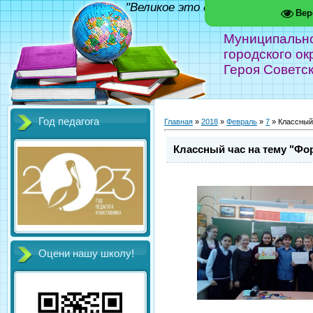
"Великое это дело - школа!" Фед
Вер
Муниципальн
городского ок
Героя Советс
Год педагога
Главная
»
2018
»
Февраль
»
7
» Классный
Классный час на тему "Ф
Оцени нашу школу!