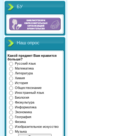
БУ
Наш опрос
Какой предмет Вам нравится
больше?
Русский язык
Математика
Литература
Химия
История
Обществознание
Иностранный язык
Биология
Физкультура
Информатика
Экономика
География
Физика
Изобразительное искусство
Музыка