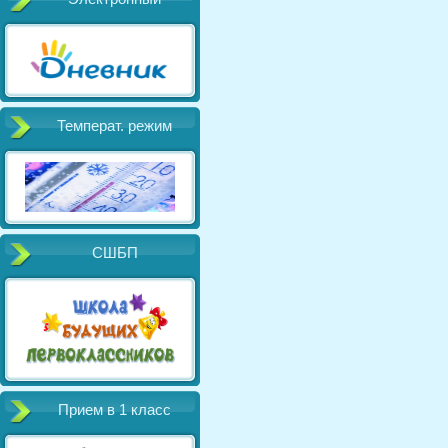
Температ. режим
СШБП
Прием в 1 класс