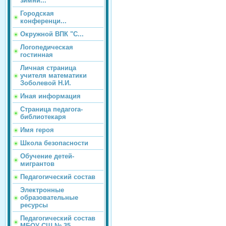
зимни...
Городская
конференци...
Окружной ВПК "С...
Логопедическая
гостинная
Личная страница
учителя математики
Зоболевой Н.И.
Иная информация
Страница педагога-
библиотекаря
Имя героя
Школа безопасности
Обучение детей-
мигрантов
Педагогический состав
Электронные
образовательные
ресурсы
Педагогический состав
МБОУ СШ № 35