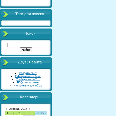
Тэги для поиска
Поиск
Друзья сайта
Создать сайт
Официальный блог
Сообщество uCoz
FAQ по системе
Инструкции для uCoz
Календарь
«
Февраль 2018
»
Пн
Вт
Ср
Чт
Пт
Сб
Вс