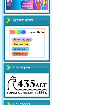
Другое дело
Наш город
Нацпроект