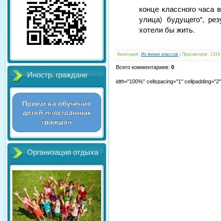
конце классного часа 
улица) будущего", ре
хотели бы жить.
Категория
:
Из жизни классов
|
Просмотров
:
1319
Всего комментариев
:
0
Иностр. граждане
idth="100%" cellspacing="1" cellpadding="
Организация отдыха