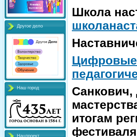
Школа нас
школанаст
Другое дело
Наставнич
Цифровые 
педагогич
Санкович, 
Наш город
мастерств
итогам ре
фестиваля
Нацпроект