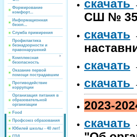
скачать
Формирование
комфорт...
СШ № 35 
Информационная
безоп...
скачать
Служба примирения
Профилактика
наставн
безнадзорности и
правонарушений
Комплексная
скачать
безопасность
Оказание первой
помощи пострадавшим
скачать
Противодействие
коррупции
Организация питания в
образовательной
2023-202
организации
Food
скачать
→
Профсоюз образования
Юбилей школы - 40 лет!
"Об орга
ГПД