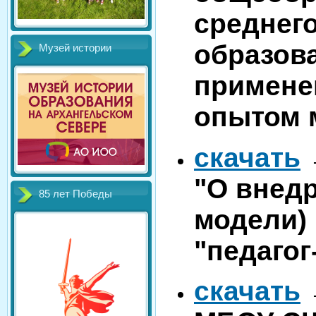
среднег
образова
Музей истории
примене
опытом 
скачать
→
"О внед
85 лет Победы
модели)
"педагог
скачать