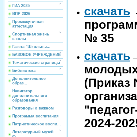
ГИА 2025
скачать
ВПР 2026
програм
Промежуточная
аттестация
№ 35
Спортивная жизнь
школы
Газета "Школьны...
скачать
БАЗОВОЕ УЧРЕЖДЕНИЕ
Тематические страницы
молодых
Библиотека
(Приказ 
Дополнительное
образ...
Навигатор
организ
дополнительного
образования
"педагог
Разговоры о важном
Программа воспитания
2024-202
Патриотическое воспи...
Литературный музей
Ф...