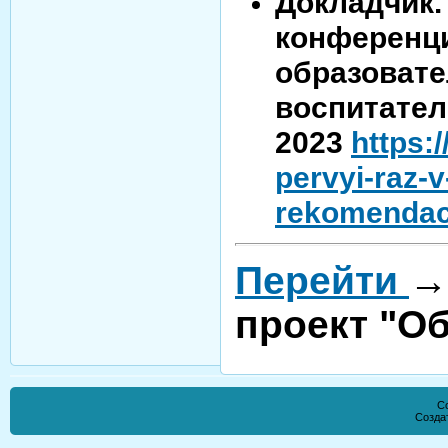
Докладчик.
конференци
образовате
воспитател
2023
https:
pervyi-raz-
rekomendac
Перейти
→
проект "О
Co
Созда