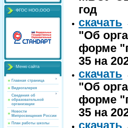
год
ФГОС НОО,ООО
скачать
"Об орг
форме "
35 на 20
Меню сайта
скачать
Главная страница
"Об орг
Видеогалерея
Сведения об
форме "
образовательной
организации
35 на 20
Новости
Мипросвещения России
скачать
План работы школы