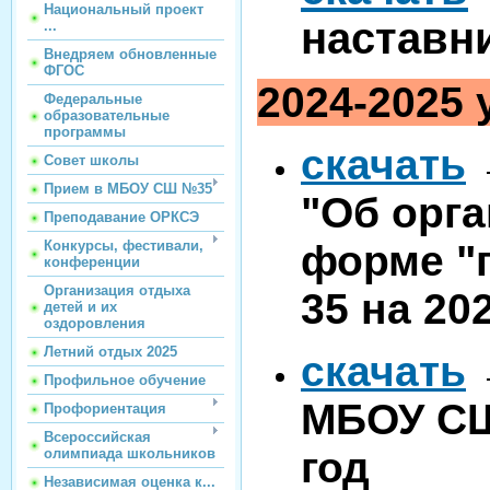
Национальный проект
наставн
...
Внедряем обновленные
ФГОС
2024-2025 
Федеральные
образовательные
программы
скачать
→
Совет школы
Прием в МБОУ СШ №35
"Об орга
Преподавание ОРКСЭ
форме "
Конкурсы, фестивали,
конференции
Организация отдыха
35 на 20
детей и их
оздоровления
Летний отдых 2025
скачать
Профильное обучение
МБОУ СШ
Профориентация
Всероссийская
год
олимпиада школьников
Независимая оценка к...