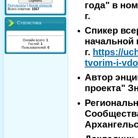
года" в но
Результаты
|
Архив опросов
Всего ответов:
1557
г.
Статистика
Спикер все
начальной 
Онлайн всего:
1
Гостей:
1
Пользователей:
0
г.
https://uc
tvorim-i-vd
Автор энци
проекта" Зн
Региональн
Сообщества
Архангельс