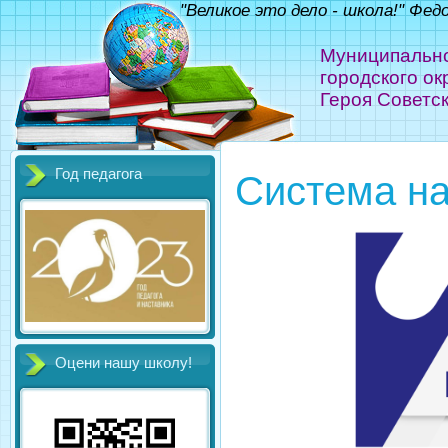
"Великое это дело - школа!" Фед
Муниципальн
городского ок
Героя Советс
Год педагога
Система на
Оцени нашу школу!