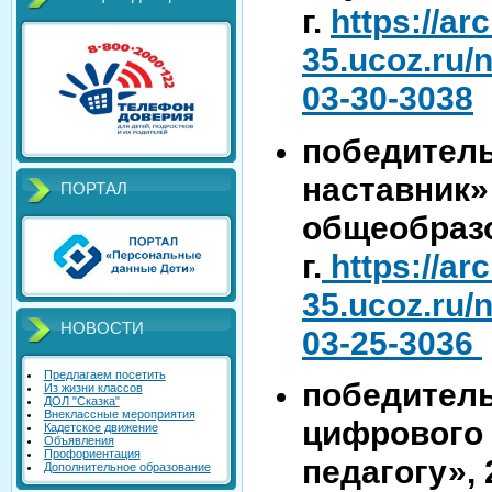
г.
https://ar
35.ucoz.ru
03-30-3038
победитель
наставник»
ПОРТАЛ
общеобразо
г.
https://ar
35.ucoz.ru/
НОВОСТИ
03-25-3036
Предлагаем посетить
победитель
Из жизни классов
ДОЛ "Сказка"
Внеклассные мероприятия
цифрового 
Кадетское движение
Объявления
Профориентация
педагогу», 
Дополнительное образование