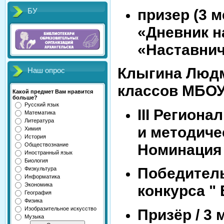
призер (3 
БУ
«Дневник н
«Наставниче
Клыгина Людм
Наш опрос
классов МБОУ
Какой предмет Вам нравится
больше?
Русский язык
III Регион
Математика
Литература
и методиче
Химия
История
Номинация "
Обществознание
Иностранный язык
Биология
Победител
Физкультура
Информатика
Экономика
конкурса " 
География
Физика
Изобразительное искусство
Призёр / 3 
Музыка