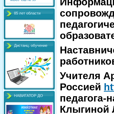
Информац
сопровожд
85 лет области
педагогич
образоват
Дистанц. обучение
Наставнич
работник
Учителя А
Россией
ht
педагога-
НАВИГАТОР ДО
Клыгиной Л