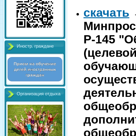
скачать
Минпросв
Р-145 "
Иностр. граждане
(целевой
обучающ
осущест
деятель
Организация отдыха
общеобр
дополни
общеобр