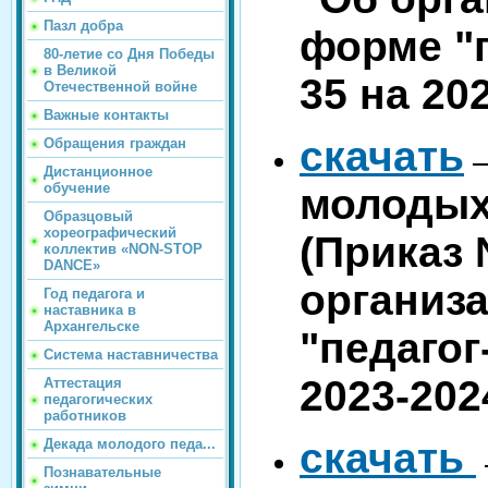
Пазл добра
форме "
80-летие со Дня Победы
в Великой
35 на 20
Отечественной войне
Важные контакты
скачать
Обращения граждан
Дистанционное
обучение
молодых
Образцовый
хореографический
(Приказ 
коллектив «NON-STOP
DANCE»
организ
Год педагога и
наставника в
Архангельске
"педагог
Система наставничества
2023-202
Аттестация
педагогических
работников
скачать
Декада молодого педа...
Познавательные