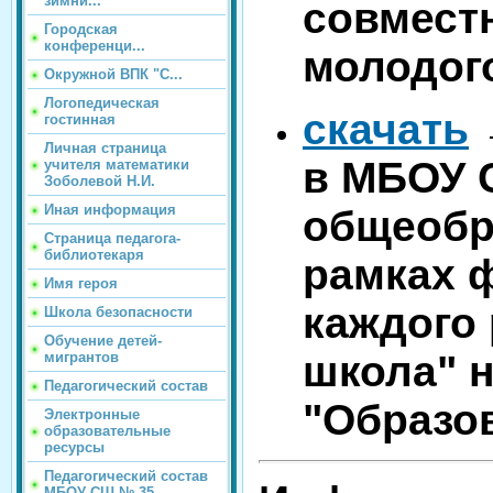
зимни...
совмест
Городская
конференци...
молодого
Окружной ВПК "С...
Логопедическая
скачать
гостинная
Личная страница
в МБОУ 
учителя математики
Зоболевой Н.И.
Иная информация
общеобр
Страница педагога-
библиотекаря
рамках 
Имя героя
каждого
Школа безопасности
Обучение детей-
школа" 
мигрантов
Педагогический состав
"Образов
Электронные
образовательные
ресурсы
Педагогический состав
МБОУ СШ № 35