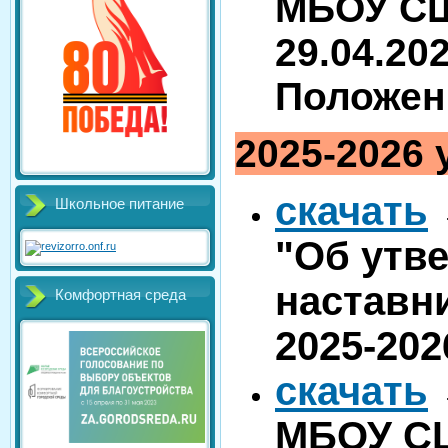
МБОУ СШ
29.04.20
Положени
2025-2026 
скачать
Школьное питание
"Об утв
наставн
Комфортная среда
2025-202
скачать
МБОУ СШ