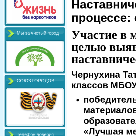
Наставнич
процессе: 
Участие в 
Мы за чистый город
целью выя
наставниче
Чернухина Та
СОЮЗ ГОРОДОВ
классов МБОУ
победитель
материалов
образовате
«Лучшая ме
Телефон доверия