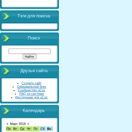
Тэги для поиска
Поиск
Друзья сайта
Создать сайт
Официальный блог
Сообщество uCoz
FAQ по системе
Инструкции для uCoz
Календарь
«
Март 2018
»
Пн
Вт
Ср
Чт
Пт
Сб
Вс