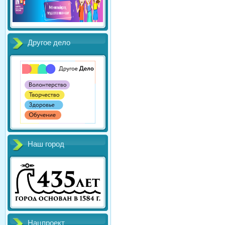
Другое дело
Наш город
Нацпроект