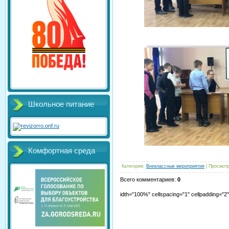
Школьное питание
Комфортная среда
Категория
:
Внеклассные мероприятия
|
Просмот
Всего комментариев
:
0
idth="100%" cellspacing="1" cellpadding="