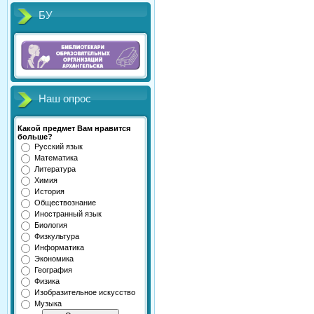
БУ
Наш опрос
Какой предмет Вам нравится
больше?
Русский язык
Математика
Литература
Химия
История
Обществознание
Иностранный язык
Биология
Физкультура
Информатика
Экономика
География
Физика
Изобразительное искусство
Музыка