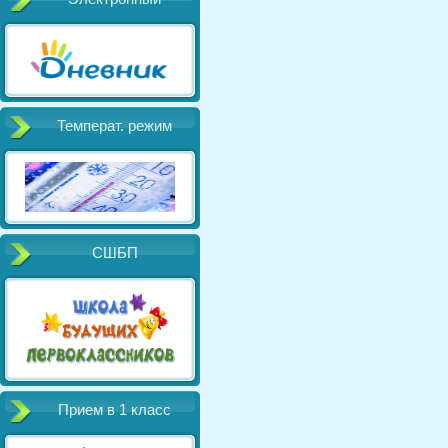
Температ. режим
СШБП
Прием в 1 класс