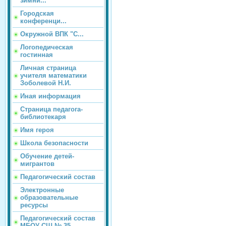
зимни...
Городская
конференци...
Окружной ВПК "С...
Логопедическая
гостинная
Личная страница
учителя математики
Зоболевой Н.И.
Иная информация
Страница педагога-
библиотекаря
Имя героя
Школа безопасности
Обучение детей-
мигрантов
Педагогический состав
Электронные
образовательные
ресурсы
Педагогический состав
МБОУ СШ № 35