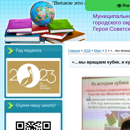
"Великое это дело - школа!" Фед
Вер
Муниципальн
городского ок
Героя Советс
Год педагога
Главная
»
2018
»
Март
»
6
» «…мы вращаем
«…мы вращаем кубик, и куб
Оцени нашу школу!