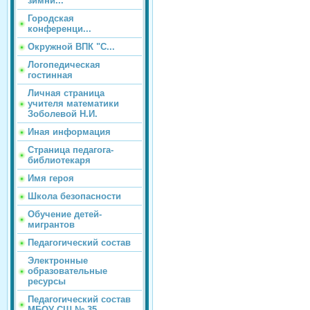
зимни...
Городская
конференци...
Окружной ВПК "С...
Логопедическая
гостинная
Личная страница
учителя математики
Зоболевой Н.И.
Иная информация
Страница педагога-
библиотекаря
Имя героя
Школа безопасности
Обучение детей-
мигрантов
Педагогический состав
Электронные
образовательные
ресурсы
Педагогический состав
МБОУ СШ № 35