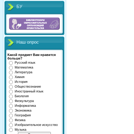
БУ
Наш опрос
Какой предмет Вам нравится
больше?
Русский язык
Математика
Литература
Химия
История
Обществознание
Иностранный язык
Биология
Физкультура
Информатика
Экономика
География
Физика
Изобразительное искусство
Музыка