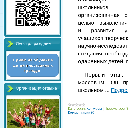
школьников,
организованная с
целью выявления
и развития у
учащихся творческ
Иностр. граждане
научно-исследо
создания необход
одаренных детей, 
Первый этап, 
массовым. Он пр
школьном
...
Подро
Организация отдыха
Категория:
Конкурсы
|
Просмотров:
Комментарии (0)