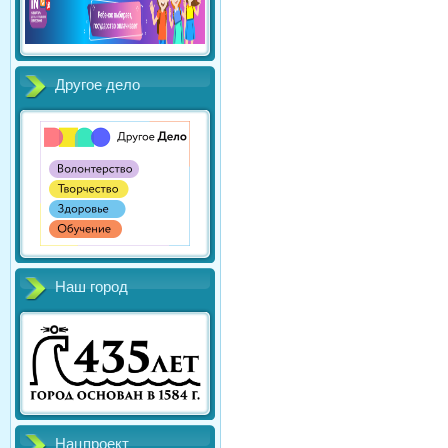
Другое дело
Наш город
Нацпроект