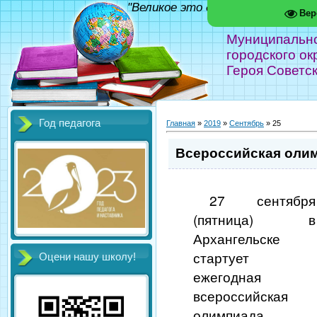
"Великое это дело - школа!" Фед
Вер
Муниципальн
городского ок
Героя Советс
Год педагога
Главная
»
2019
»
Сентябрь
»
25
Всероссийская оли
27 сентября
(пятница) в
Архангельске
стартует
Оцени нашу школу!
ежегодная
всероссийская
олимпиада