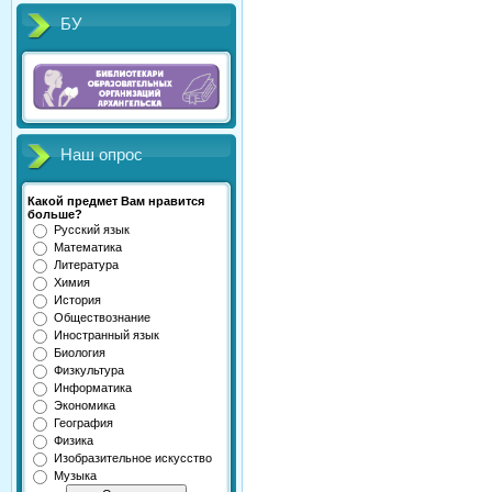
БУ
Наш опрос
Какой предмет Вам нравится
больше?
Русский язык
Математика
Литература
Химия
История
Обществознание
Иностранный язык
Биология
Физкультура
Информатика
Экономика
География
Физика
Изобразительное искусство
Музыка