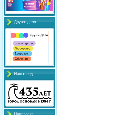
Другое дело
Наш город
Нацпроект