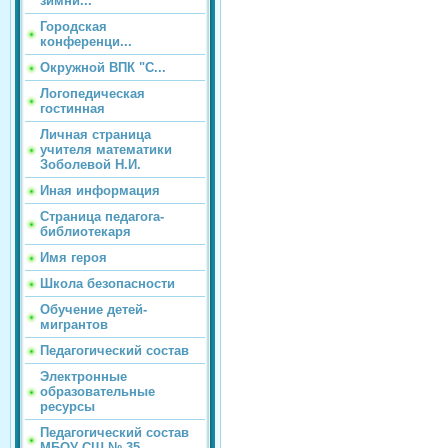
зимни...
Городская
конференци...
Окружной ВПК "С...
Логопедическая
гостинная
Личная страница
учителя математики
Зоболевой Н.И.
Иная информация
Страница педагога-
библиотекаря
Имя героя
Школа безопасности
Обучение детей-
мигрантов
Педагогический состав
Электронные
образовательные
ресурсы
Педагогический состав
МБОУ СШ № 35