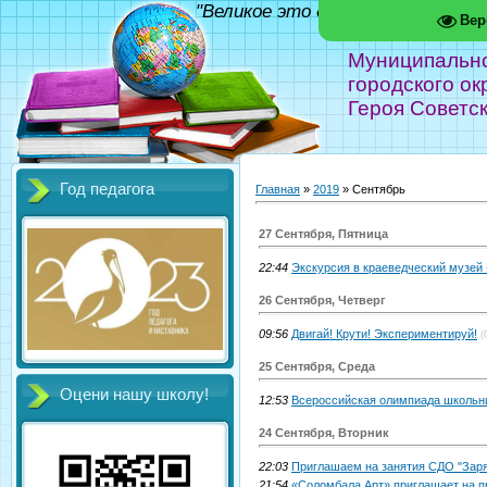
"Великое это дело - школа!" Фед
Вер
Муниципальн
городского ок
Героя Советс
Год педагога
Главная
»
2019
»
Сентябрь
27 Сентября, Пятница
22:44
Экскурсия в краеведческий музей -
26 Сентября, Четверг
09:56
Двигай! Крути! Экспериментируй!
(
25 Сентября, Среда
Оцени нашу школу!
12:53
Всероссийская олимпиада школьн
24 Сентября, Вторник
22:03
Приглашаем на занятия СДО "Заря
21:54
«Соломбала Арт» приглашает на п