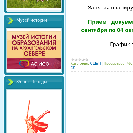
Занятия планир
Прием докуме
Музей истории
сентября по 04 ок
График 
Категория:
СШБП
|
Просмотров:
760
(0)
85 лет Победы