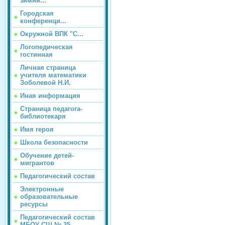
зимни...
Городская
конференци...
Окружной ВПК "С...
Логопедическая
гостинная
Личная страница
учителя математики
Зоболевой Н.И.
Иная информация
Страница педагога-
библиотекаря
Имя героя
Школа безопасности
Обучение детей-
мигрантов
Педагогический состав
Электронные
образовательные
ресурсы
Педагогический состав
МБОУ СШ № 35