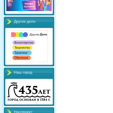
Другое дело
Наш город
Нацпроект