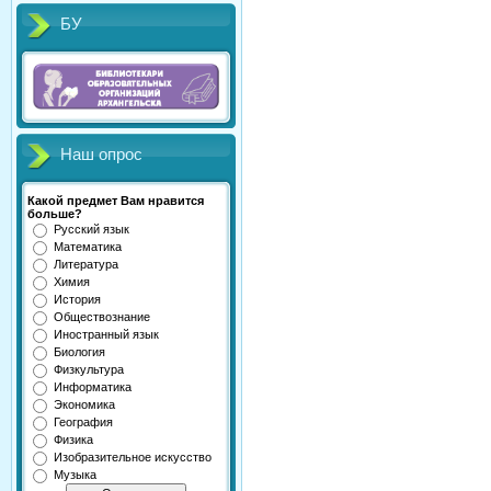
БУ
Наш опрос
Какой предмет Вам нравится
больше?
Русский язык
Математика
Литература
Химия
История
Обществознание
Иностранный язык
Биология
Физкультура
Информатика
Экономика
География
Физика
Изобразительное искусство
Музыка