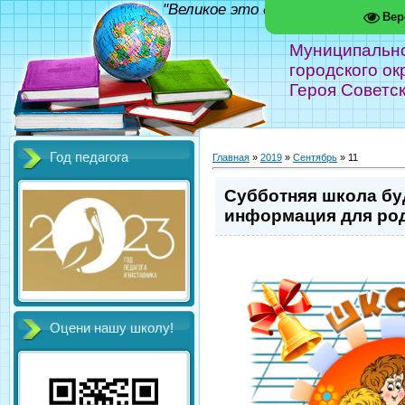
"Великое это дело - школа!" Фед
Вер
Муниципальн
городского ок
Героя Советс
Год педагога
Главная
»
2019
»
Сентябрь
»
11
Субботняя школа бу
информация для ро
Оцени нашу школу!