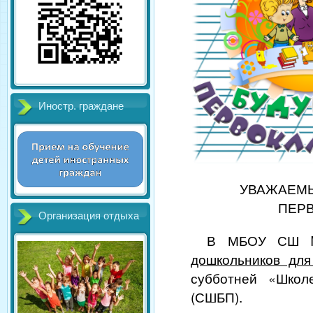
Иностр. граждане
УВАЖАЕМЫ
ПЕР
Организация отдыха
В МБОУ СШ №
дошкольников для
субботней «Школ
(СШБП).