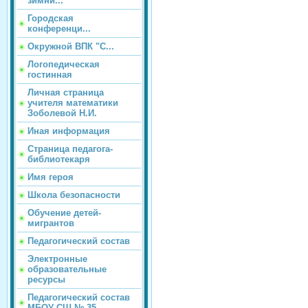
зимни...
Городская
конференци...
Окружной ВПК "С...
Логопедическая
гостинная
Личная страница
учителя математики
Зоболевой Н.И.
Иная информация
Страница педагога-
библиотекаря
Имя героя
Школа безопасности
Обучение детей-
мигрантов
Педагогический состав
Электронные
образовательные
ресурсы
Педагогический состав
МБОУ СШ № 35