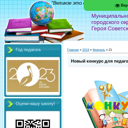
"Великое это дело - школа!" Фед
Вер
Муниципальн
городского ок
Героя Советс
Год педагога
Главная
»
2019
»
Февраль
»
21
Новый конкурс для педаго
Оцени нашу школу!