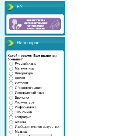
БУ
Наш опрос
Какой предмет Вам нравится
больше?
Русский язык
Математика
Литература
Химия
История
Обществознание
Иностранный язык
Биология
Физкультура
Информатика
Экономика
География
Физика
Изобразительное искусство
Музыка