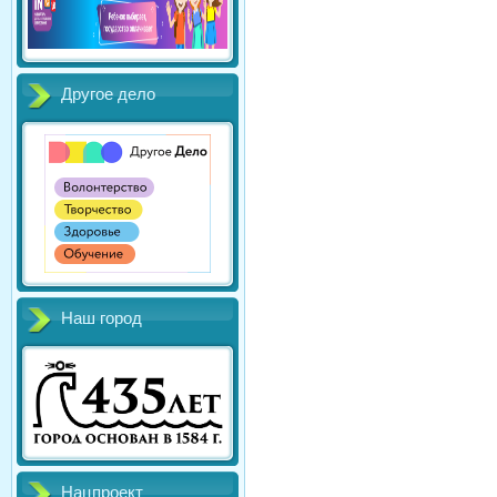
Другое дело
Наш город
Нацпроект