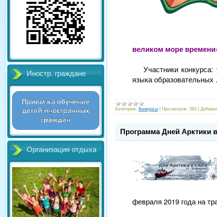
великом море времени
Участники конкурса:
Иностр. граждане
языка образовательных
Категория:
Конкурсы
|
Просмотров:
383
|
Добави
Программа Дней Арктики 
Организация отдыха
февраля 2019 года на тр