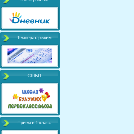
Температ. режим
СШБП
Прием в 1 класс