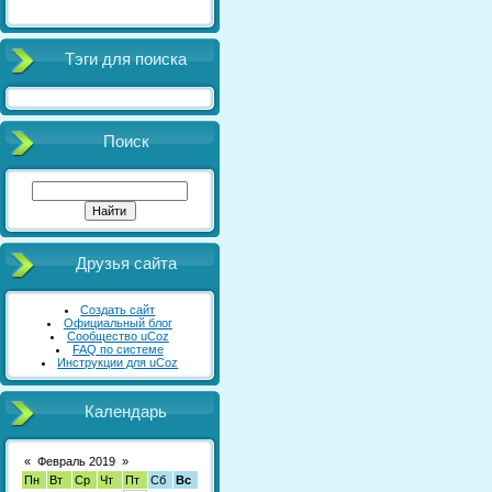
Тэги для поиска
Поиск
Друзья сайта
Создать сайт
Официальный блог
Сообщество uCoz
FAQ по системе
Инструкции для uCoz
Календарь
«
Февраль 2019
»
Пн
Вт
Ср
Чт
Пт
Сб
Вс