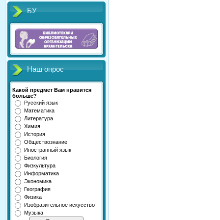
БУ
Наш опрос
Какой предмет Вам нравится
больше?
Русский язык
Математика
Литература
Химия
История
Обществознание
Иностранный язык
Биология
Физкультура
Информатика
Экономика
География
Физика
Изобразительное искусство
Музыка