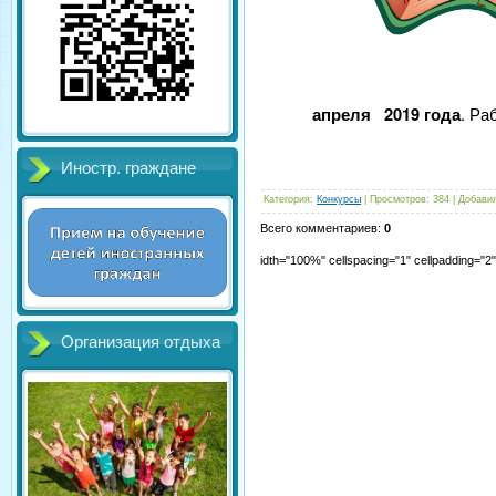
апреля 2019 года
. Р
Иностр. граждане
Категория
:
Конкурсы
|
Просмотров
:
384
|
Добави
Всего комментариев
:
0
idth="100%" cellspacing="1" cellpadding="
Организация отдыха