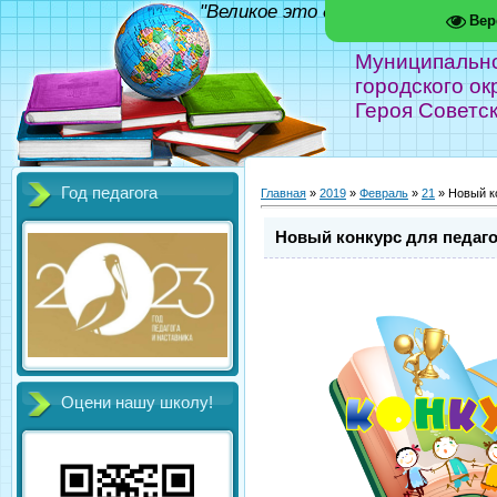
"Великое это дело - школа!" Фед
Вер
Муниципальн
городского ок
Героя Советс
Год педагога
Главная
»
2019
»
Февраль
»
21
» Новый к
Новый конкурс для педаго
Оцени нашу школу!