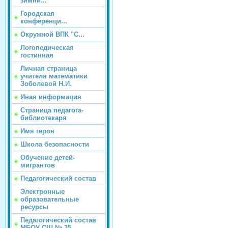
зимни...
Городская
конференци...
Окружной ВПК "С...
Логопедическая
гостинная
Личная страница
учителя математики
Зоболевой Н.И.
Иная информация
Страница педагога-
библиотекаря
Имя героя
Школа безопасности
Обучение детей-
мигрантов
Педагогический состав
Электронные
образовательные
ресурсы
Педагогический состав
МБОУ СШ № 35