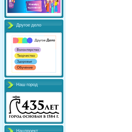
Другое дело
Наш город
Нацпроект