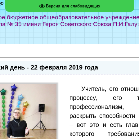
ор Абрамов
Версия для слабовидящих
е бюджетное общеобразовательное учреждение г
ла № 35 имени Героя Советского Союза П.И.Галу
й день - 22 февраля 2019 года
Учитель, его отно
процессу, его т
профессионализм,
раскрыть способности 
– вот это и есть глав
которого требов