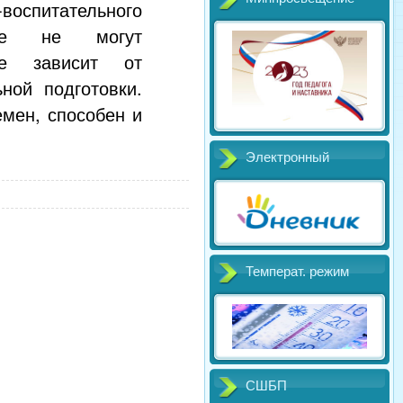
воспитательного
ле не могут
ое зависит от
ной подготовки.
емен, способен и
Электронный
Температ. режим
СШБП