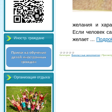
желания и хара
Если человек са
желает
...
Подро
Иностр. граждане
Категория:
Внеклассные мероприятия
|
Просмотр
Организация отдыха