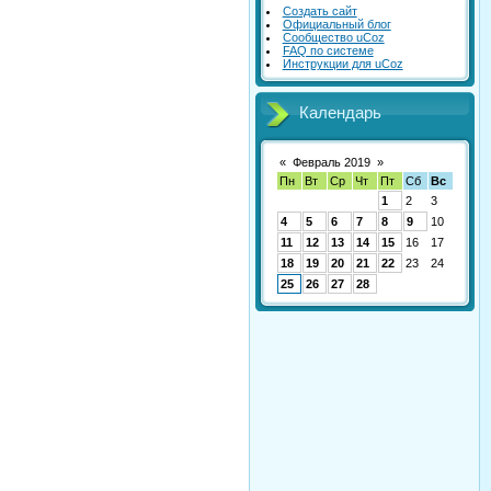
Создать сайт
Официальный блог
Сообщество uCoz
FAQ по системе
Инструкции для uCoz
Календарь
«
Февраль 2019
»
Пн
Вт
Ср
Чт
Пт
Сб
Вс
1
2
3
4
5
6
7
8
9
10
11
12
13
14
15
16
17
18
19
20
21
22
23
24
25
26
27
28