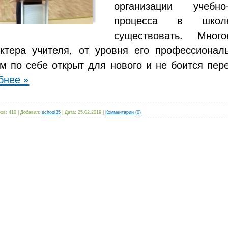
организации учебно-
процесса в шко
существовать. Мног
ктера учителя, от уровня его профессиональ
м по себе открыт для нового и не боится пер
бнее »
ов:
410
|
Добавил:
school35
|
Дата:
25.02.2019
|
Комментарии (0)