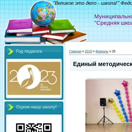
"Великое это дело - школа!" Фед
Муниципально
"Средняя шко
Год педагога
Главная
»
2019
»
Февраль
»
25
Единый методически
Оцени нашу школу!