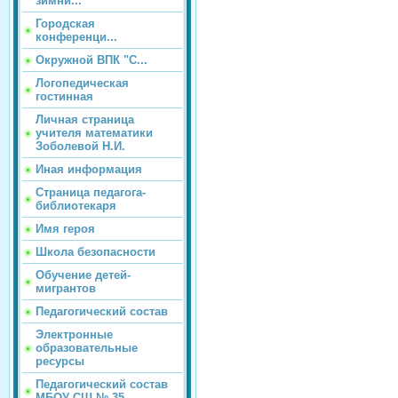
зимни...
Городская
конференци...
Окружной ВПК "С...
Логопедическая
гостинная
Личная страница
учителя математики
Зоболевой Н.И.
Иная информация
Страница педагога-
библиотекаря
Имя героя
Школа безопасности
Обучение детей-
мигрантов
Педагогический состав
Электронные
образовательные
ресурсы
Педагогический состав
МБОУ СШ № 35