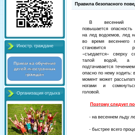
Правила безопасного пове
В весенний п
повышается опасность
на лед водоемов, лед н
во время весеннего п
Иностр. граждане
становится ры
«съедается» сверху с
талой водой, а 
подтачивается течением
опасно по нему ходить: 
момент может рассыпат
ногами и сомкнуть
головой.
Организация отдыха
Поэтому следует по
- на весеннем льду л
- быстрее всего проц