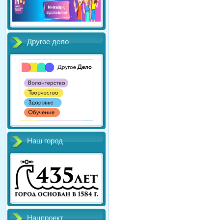
Другое дело
Наш город
Нацпроект