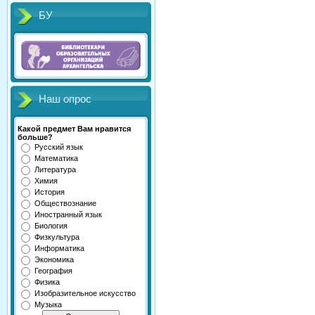
БУ
Наш опрос
Какой предмет Вам нравится
больше?
Русский язык
Математика
Литература
Химия
История
Обществознание
Иностранный язык
Биология
Физкультура
Информатика
Экономика
География
Физика
Изобразительное искусство
Музыка