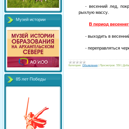
- весенний лед, пок
рыхлую массу.
Музей истории
В период весеннег
- выходить в весенни
- переправляться чер
Категория:
Объявления
|
Просмотров:
550
|
Доба
85 лет Победы