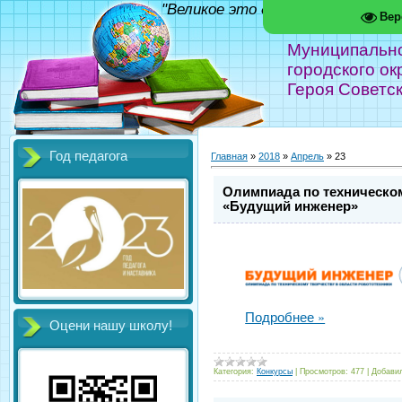
"Великое это дело - школа!" Фед
Вер
Муниципальн
городского ок
Героя Советс
Год педагога
Главная
»
2018
»
Апрель
»
23
Олимпиада по техническом
«Будущий инженер»
Подробнее »
Оцени нашу школу!
Категория:
Конкурсы
|
Просмотров:
477
|
Добави