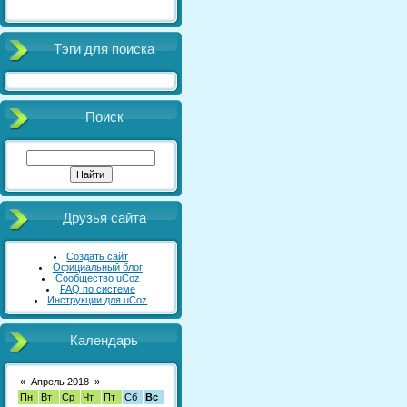
Тэги для поиска
Поиск
Друзья сайта
Создать сайт
Официальный блог
Сообщество uCoz
FAQ по системе
Инструкции для uCoz
Календарь
«
Апрель 2018
»
Пн
Вт
Ср
Чт
Пт
Сб
Вс