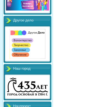
Другое дело
Наш город
Нацпроект