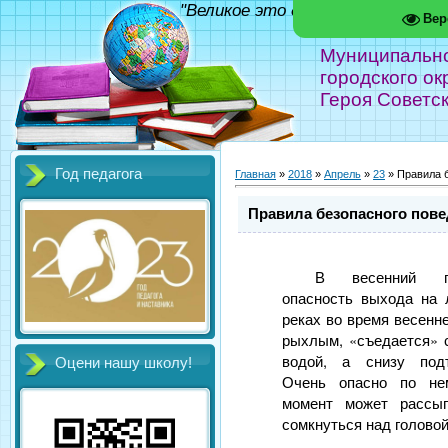
"Великое это дело - школа!" Фед
Вер
Муниципальн
городского ок
Героя Советс
Год педагога
Главная
»
2018
»
Апрель
»
23
» Правила б
Правила безопасного пове
В весенний п
опасность выхода на 
реках во время весенн
рыхлым, «съедается» 
водой, а снизу подт
Оцени нашу школу!
Очень опасно по не
момент может рассы
сомкнуться над головой