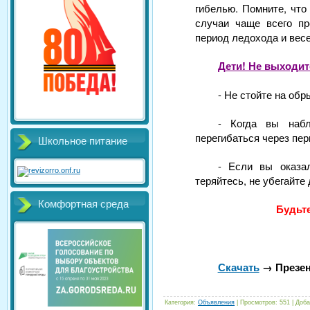
гибелью. Помните, что
случаи чаще всего пр
период ледохода и весе
Дети! Не выходит
- Не стойте на об
- Когда вы набл
перегибаться через пер
Школьное питание
- Если вы оказа
теряйтесь, не убегайте
Комфортная среда
Будьт
Скачать
→ Презен
Категория
:
Объявления
|
Просмотров
:
551
|
Доба