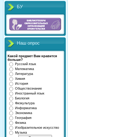
БУ
Наш опрос
Какой предмет Вам нравится
больше?
Русский язык
Математика
Литература
Химия
История
Обществознание
Иностранный язык
Биология
Физкультура
Информатика
Экономика
География
Физика
Изобразительное искусство
Музыка