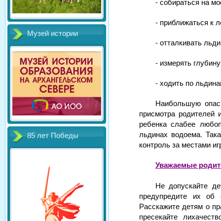
- собираться на мо
- приближаться к 
Музей истории
- отталкивать льди
- измерять глубину
- ходить по льдина
Наибольшую опасн
присмотра родителей и
ребенка слабее любоп
льдинах водоема. Така
85 лет Победы
контроль за местами иг
Уважаемые родит
Не допускайте де
предупредите их об 
Расскажите детям о пр
пресекайте лихачеств