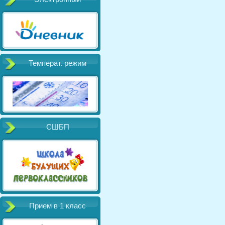
Температ. режим
СШБП
Прием в 1 класс