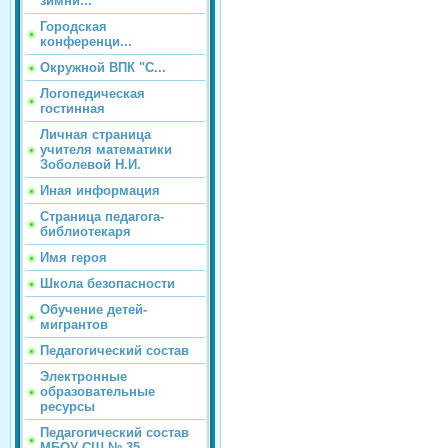
зимни...
Городская
конференци...
Окружной ВПК "С...
Логопедическая
гостинная
Личная страница
учителя математики
Зоболевой Н.И.
Иная информация
Страница педагога-
библиотекаря
Имя героя
Школа безопасности
Обучение детей-
мигрантов
Педагогический состав
Электронные
образовательные
ресурсы
Педагогический состав
МБОУ СШ № 35