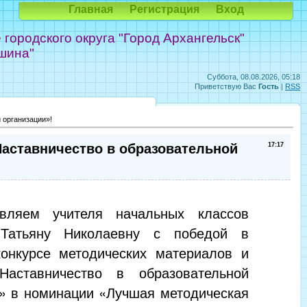
Главная
Регистрация
Вход
ородского округа "Город Архангельск"
шина"
Суббота, 08.08.2026, 05:18
Приветствую Вас
Гость
|
RSS
 организации»!
Наставничество в образовательной
17:17
авляем учителя начальных классов
 Татьяну Николаевну с победой в
конкурсе методических материалов и
Наставничество в образовательной
и» в номинации «Лучшая методическая