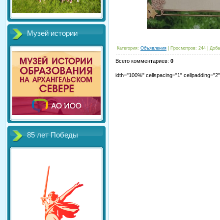
Музей истории
Категория
:
Объявления
|
Просмотров
:
244
|
Доба
Всего комментариев
:
0
idth="100%" cellspacing="1" cellpadding="
85 лет Победы