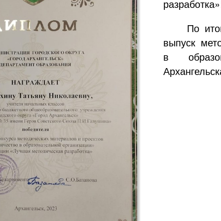
разработка»
По ито
выпуск мет
в образов
Архангельск