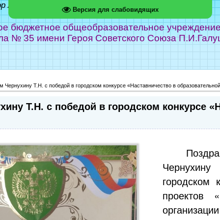
ор Абрамов
Версия для слабовидящих
е бюджетное общеобразовательное учреждение г
ла № 35 имени Героя Советского Союза П.И.Галу
 Чернухину Т.Н. с победой в городском конкурсе «Наставничество в образовательной
ину Т.Н. с победой в городском конкурсе «
Поздр
Чернухину
городском 
проектов «
организаци