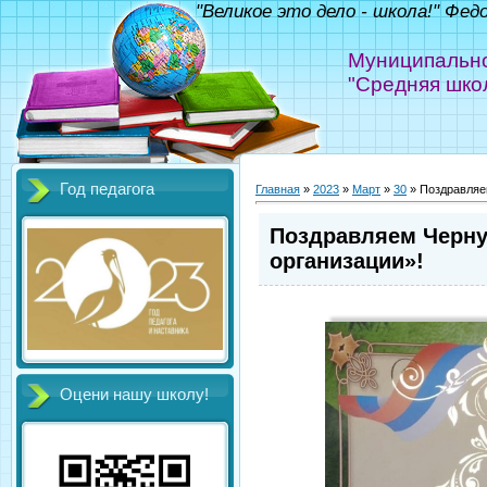
"Великое это дело - школа!" Фед
Муниципально
"Средняя шко
Год педагога
Главная
»
2023
»
Март
»
30
» Поздравляем
Поздравляем Чернух
организации»!
Оцени нашу школу!