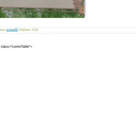
вил
:
school35
|
Рейтинг
:
0.0
/
0
2" class="commTable">