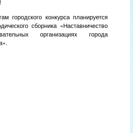
!
гам городского конкурса планируется
одического сборника «Наставничество
ательных организациях города
а».