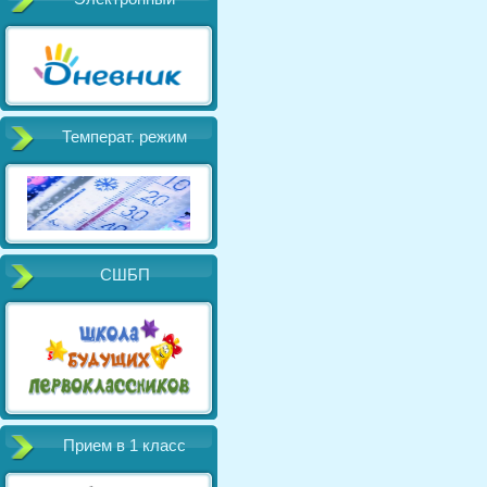
Температ. режим
СШБП
Прием в 1 класс