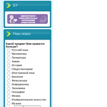
БУ
Наш опрос
Какой предмет Вам нравится
больше?
Русский язык
Математика
Литература
Химия
История
Обществознание
Иностранный язык
Биология
Физкультура
Информатика
Экономика
География
Физика
Изобразительное искусство
Музыка