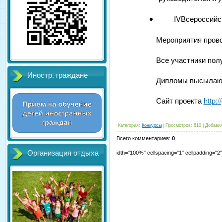
IVВсероссийс
Мероприятия провод
Все участники полу
Иностр. граждане
Дипломы высылаютс
Сайт проекта
http:/
Категория
:
Конкурсы
|
Просмотров
:
610
|
Добави
Всего комментариев
:
0
Организация отдыха
idth="100%" cellspacing="1" cellpadding="