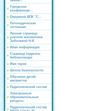
зимни...
Городская
конференци...
Окружной ВПК "С...
Логопедическая
гостинная
Личная страница
учителя математики
Зоболевой Н.И.
Иная информация
Страница педагога-
библиотекаря
Имя героя
Школа безопасности
Обучение детей-
мигрантов
Педагогический состав
Электронные
образовательные
ресурсы
Педагогический состав
МБОУ СШ № 35