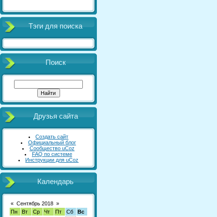
Тэги для поиска
Поиск
Друзья сайта
Создать сайт
Официальный блог
Сообщество uCoz
FAQ по системе
Инструкции для uCoz
Календарь
«
Сентябрь 2018
»
Пн
Вт
Ср
Чт
Пт
Сб
Вс