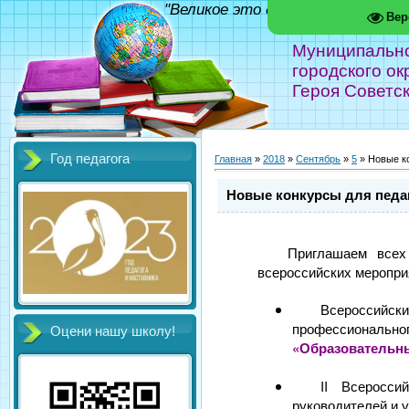
"Великое это дело - школа!" Фед
Вер
Муниципальн
городского ок
Героя Советс
Год педагога
Главная
»
2018
»
Сентябрь
»
5
» Новые ко
Новые конкурсы для педаг
Приглашаем всех
всероссийских меропри
Всеросс
профессионал
Оцени нашу школу!
«Образовательн
II Всеросси
руководителей и 