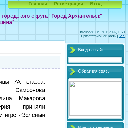
Главная
Регистрация
Вход
ородского округа "Город Архангельск"
шина"
Воскресенье, 09.08.2026, 11:21
Приветствую Вас
Гость
|
RSS
Вход на сайт
Обратная связь
ицы 7А класса:
а, Самсонова
лина, Макарова
ерия – приняли
ой игре «Зеленый
Минпросвещение