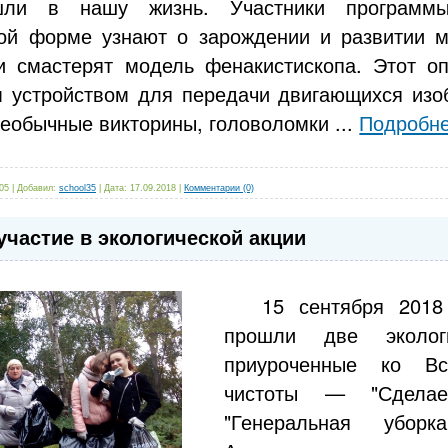
шли в нашу жизнь. Участники программ
ой форме узнают о зарождении и развитии м
и смастерят модель фенакистископа. Этот оп
 устройством для передачи двигающихся изо
необычные викторины, головоломки
...
Подробне
05
|
Добавил:
school35
|
Дата:
17.09.2018
|
Комментарии (0)
 участие в экологической акции
15 сентября 2018
прошли две экологи
приуроченные ко В
чистоты — "Сделае
"Генеральная убор