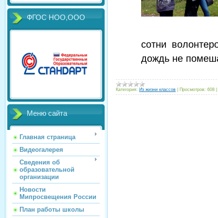
ФГОС НОО,ООО
сотни волонтер
дождь не помеш
Категория:
Из жизни классов
|
Просмотров:
608
Меню сайта
Главная страница
Видеогалерея
Сведения об
образовательной
организации
Новости
Мипросвещения России
План работы школы