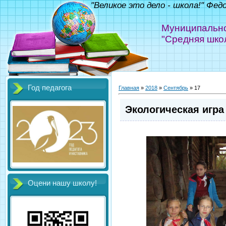
"Великое это дело - школа!" Фед
Муниципально
"Средняя шко
Год педагога
Главная
»
2018
»
Сентябрь
»
17
Экологическая игра 
Оцени нашу школу!