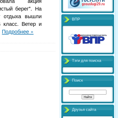
товала акция
стый берег". На
ст отдыха вышли
ВПР
 класс. Ветер и
.
Подробнее »
Тэги для поиска
Поиск
Друзья сайта