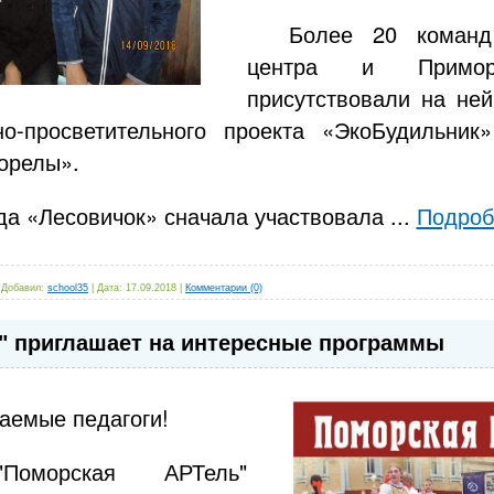
Более 20 команд
центра и Примор
присутствовали на ней
но-просветительного проекта «ЭкоБудильник
орелы».
а «Лесовичок» сначала участвовала
...
Подроб
|
Добавил:
school35
|
Дата:
17.09.2018
|
Комментарии (0)
" приглашает на интересные программы
аемые педагоги!
Поморская АРТель"