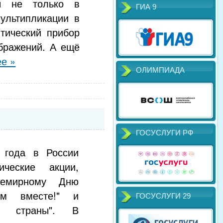
ы не только в
ГИА 9
ультипликации в
тический прибор
бражений. А ещё
е »
ОЛИМПИАДА
ГОСУСЛУГИ РФ
 года в России
ческие акции,
семирному Дню
м вместе!" и
ГОСУСЛУГИ 29
ка страны". В