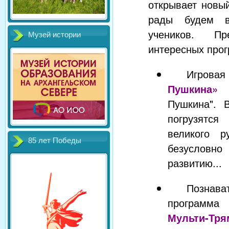
открывает новы
рады будем 
учеников. Пр
Музей истории
интересных про
Игрова
Пушкина»
П
Пушкина". 
погрузятс
великого р
85 лет Победы
безусловно
развитию...
Познава
програм
Мульти-Тря