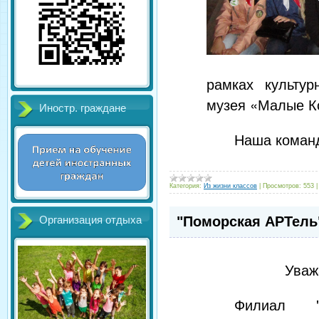
рамках культур
музея «Малые К
Иностр. граждане
Наша команд
Категория:
Из жизни классов
|
Просмотров:
553
"Поморская АРТель
Организация отдыха
Уваж
Филиал "