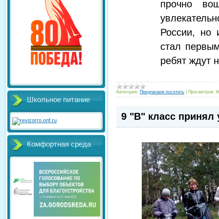
прочно во
увлекательн
России, но 
стал первым
ребят ждут 
Категория:
Предлагаем посетить
|
Просмотров:
6
Школьное питание
9 "В" класс принял
Комфортная среда