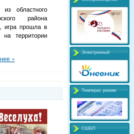
 из областного
ского района
, игра прошла в
» на территории
Электронный
нее »
Температ. режим
СШБП