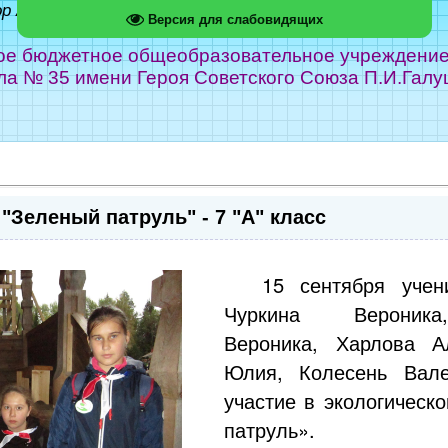
ор Абрамов
Версия для слабовидящих
е бюджетное общеобразовательное учреждение г
ла № 35 имени Героя Советского Союза П.И.Галу
"Зеленый патруль" - 7 "А" класс
15 сентября учен
Чуркина Вероник
Вероника, Харлова А
Юлия, Колесень Вал
участие в экологическ
патруль».