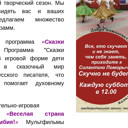
й творческий сезон. Мы
видеть вас и ваших
едлагаем множество
грамм.
я программа
«Сказки
рограмма "Сказки
В игровой форме дети
я в сказочный мир
усского писателя, что
 помогает духовному
тельно-игровая
ма
«Веселая страна
мбия!»
Мультфильмы