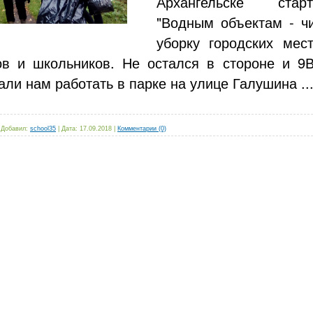
Архангельске стар
"Водным объектам - чи
уборку городских ме
ов и школьников. Не остался в стороне и 9В
али нам работать в парке на улице Галушина
..
|
Добавил:
school35
|
Дата:
17.09.2018
|
Комментарии (0)