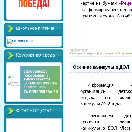
картин из бумаги
«Реце
на формирование ценно
принимаются
до 16 нояб
Школьное питание
Категория:
Конкурсы
|
Просмотров:
568
|
Добави
Комфортная среда
Осенние каникулы в ДОЛ 
Информация 
организации детско
отдыха на осенн
каникулы 2018 года.
ФГОС НОО,ООО
Приглашаем дет
провести осенн
каникулы в ДОЛ "Лесн