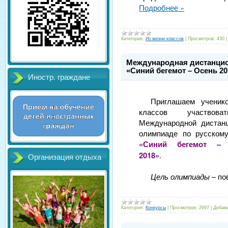
Подробнее »
Категория:
Из жизни классов
|
Просмотров:
430
Международная дистанцио
«Синий бегемот – Осень 20
Иностр. граждане
Приглашаем ученик
классов участвов
Международной дистан
олимпиаде по русском
«Синий бегемот –
2018»
.
Организация отдыха
Цель олимпиады
– по
Категория:
Конкурсы
|
Просмотров:
2697
|
Добав