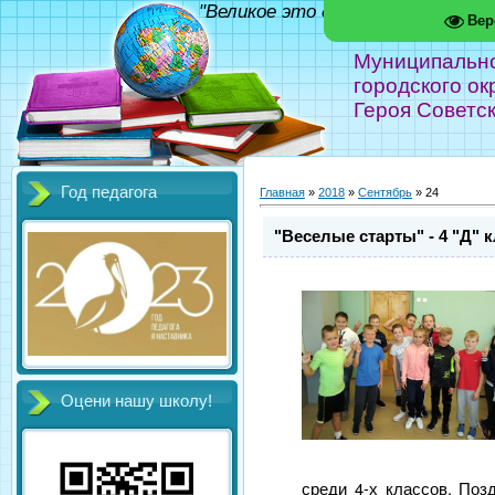
"Великое это дело - школа!" Фед
Вер
Муниципальн
городского ок
Героя Советс
Год педагога
Главная
»
2018
»
Сентябрь
»
24
"Веселые старты" - 4 "Д" 
Оцени нашу школу!
среди 4-х классов. Поз