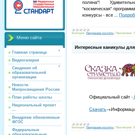
поляна"! Удивительн
"космическая" программа
конкурсы - все
...
Подроб
Категория:
Предлагаем посетить
|
Просмотров:
7
Меню сайта
Интересные каникулы дл
Главная страница
Видеогалерея
Сведения об
образовательной
организации
Новости
Мипросвещения России
Официальный сайт -
h
План работы школы
Национальный проект
Скачать
→Информац
...
Внедряем обновленные
ФГОС
Категория:
Предлагаем посетить
|
Просмотров:
5
Федеральные
образовательные