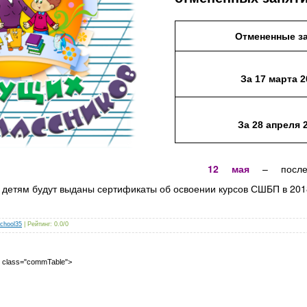
Отмененные з
За 17 марта
2
За 28 апреля
12 мая
– послед
е детям будут выданы сертификаты об освоении курсов СШБП в 201
chool35
|
Рейтинг
:
0.0
/
0
2" class="commTable">