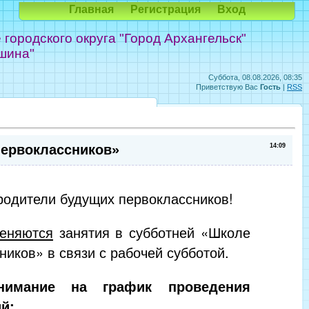
Главная
Регистрация
Вход
ородского округа "Город Архангельск"
шина"
Суббота, 08.08.2026, 08:35
Приветствую Вас
Гость
|
RSS
первоклассников»
14:09
одители будущих первоклассников!
еняются
занятия в субботней «Школе
иков» в связи с рабочей субботой.
нимание на график проведения
ий
: