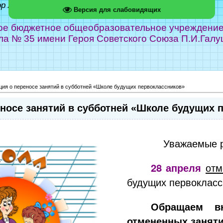
ор Абрамов
Версия для слабовидящих
е бюджетное общеобразовательное учреждение г
ла № 35 имени Героя Советского Союза П.И.Галу
ия о переносе занятий в субботней «Школе будущих первоклассников»
носе занятий в субботней «Школе будущих 
Уважаемые р
28 апреля
отм
будущих первоклассн
Обращаем в
отмененных занят