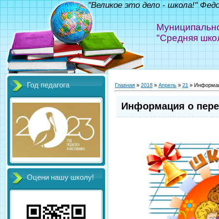
"Великое это дело - школа!" Фед
Муниципально
"Средняя шко
Год педагога
Главная
»
2018
»
Апрель
»
21
» Информац
Информация о пере
Оцени нашу школу!