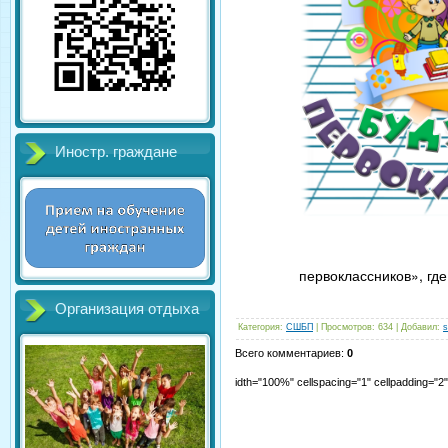
Иностр. граждане
первоклассников», гд
Организация отдыха
Категория
:
СШБП
|
Просмотров
:
634
|
Добавил
:
s
Всего комментариев
:
0
idth="100%" cellspacing="1" cellpadding="