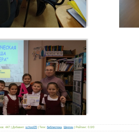
ров
:
447
|
Добавил
:
school35
|
Теги
:
библиотека
,
Шергин
|
Рейтинг
:
0.0
/
0