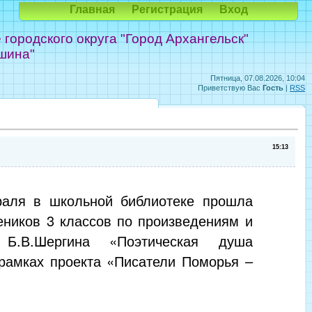
Главная
Регистрация
Вход
ородского округа "Город Архангельск"
шина"
Пятница, 07.08.2026, 10:04
Приветствую Вас
Гость
|
RSS
15:13
аля в школьной библиотеке прошла
еников 3 классов по произведениям и
 Б.В.Шергина «Поэтическая душа
 рамках проекта «Писатели Поморья –