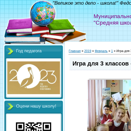
"Великое это дело - школа!" Фед
Муниципально
"Средняя шко
Год педагога
Главная
»
2019
»
Февраль
»
1
» Игра для
Игра для 3 классов
Оцени нашу школу!