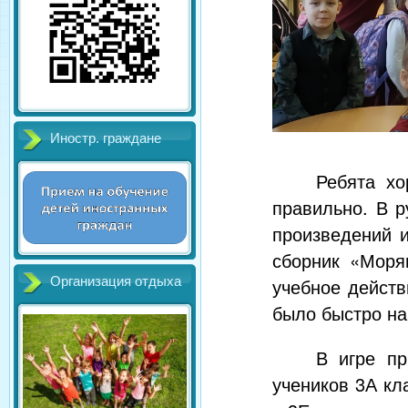
Иностр. граждане
Ребята хо
правильно. В 
произведений 
сборник «Морян
учебное действ
Организация отдыха
было быстро най
В игре пр
учеников 3А кл