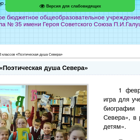
ор Абрамов
Версия для слабовидящих
е бюджетное общеобразовательное учреждение г
ла № 35 имени Героя Советского Союза П.И.Галу
 3 классов «Поэтическая душа Севера»
 «Поэтическая душа Севера»
1 февр
игра для уч
биографии
Севера», в
детям».