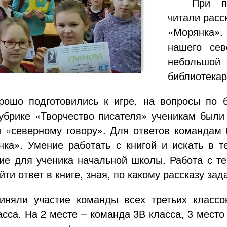
При п
читали расс
«Морянка».
нашего сев
небольшой 
библиотекар
рошо подготовились к игре, на вопросы по 
рубрике «Творчество писателя» ученикам был
и «северному говору». Для ответов командам
ка». Умение работать с книгой и искать в т
ие для ученика начальной школы. Работа с те
ти ответ в книге, зная, по какому рассказу зад
иняли участие команды всех третьих класс
асса. На 2 месте – команда 3В класса, 3 место