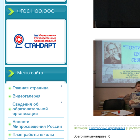
ФГОС НОО,ООО
Меню сайта
Главная страница
Видеогалерея
Сведения об
образовательной
организации
Новости
Мипросвещения России
Категория
:
Внеклассные мероприятия
|
Просмот
План работы школы
Всего комментариев
:
0