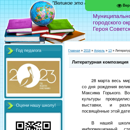
"Великое это дело - школа!" Фед
Вер
Муниципальн
городского ок
Героя Советс
Год педагога
Главная
»
2018
»
Апрель
»
13
» Литератур
Литературная композиция 
28 марта весь ми
со дня рождения велик
Максима Горького. В
культуры проводили
выставки, и разли
Оцени нашу школу!
посвящённые этой дате
В нашей школе
информационный с