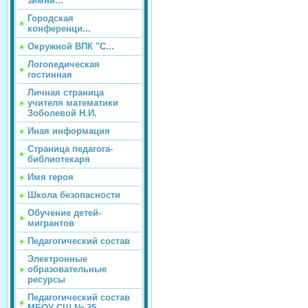
зимни...
Городская
конференци...
Окружной ВПК "С...
Логопедическая
гостинная
Личная страница
учителя математики
Зоболевой Н.И.
Иная информация
Страница педагога-
библиотекаря
Имя героя
Школа безопасности
Обучение детей-
мигрантов
Педагогический состав
Электронные
образовательные
ресурсы
Педагогический состав
МБОУ СШ № 35