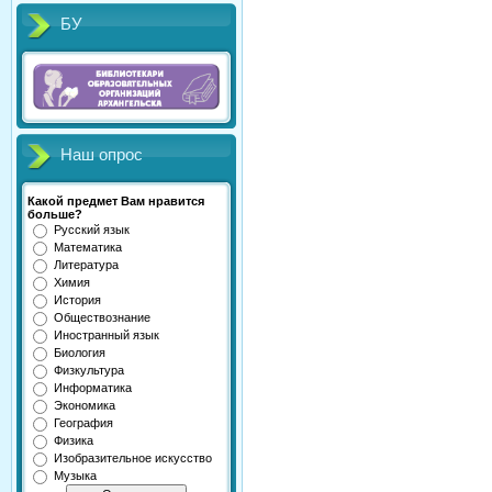
БУ
Наш опрос
Какой предмет Вам нравится
больше?
Русский язык
Математика
Литература
Химия
История
Обществознание
Иностранный язык
Биология
Физкультура
Информатика
Экономика
География
Физика
Изобразительное искусство
Музыка