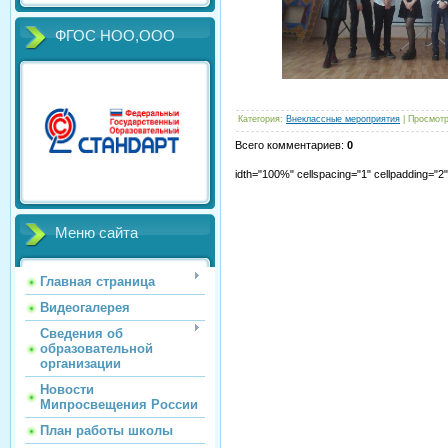
ФГОС НОО,ООО
Категория
:
Внеклассные мероприятия
|
Просмот
Всего комментариев
:
0
idth="100%" cellspacing="1" cellpadding="
Меню сайта
Главная страница
Видеогалерея
Сведения об
образовательной
организации
Новости
Мипросвещения России
План работы школы