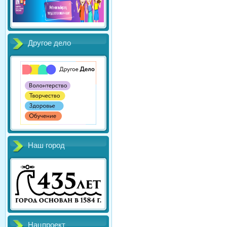
Другое дело
Наш город
Нацпроект