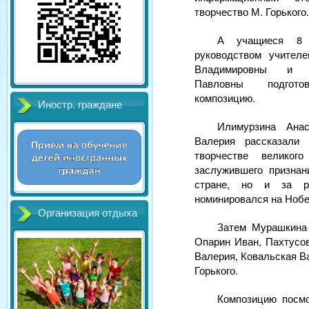
творчество М. Горького
А учащиеся 8
руководством учител
Владимировны и 
Павловны подгото
композицию.
Иностр. граждане
Илимурзина Анас
Валерия рассказали
творчестве великого
заслужившего признан
стране, но и за 
номинировался на Ноб
Организация отдыха
Затем Мурашкина
Опарин Иван, Пахтусо
Валерия, Ковальская В
Горького.
Композицию посмо