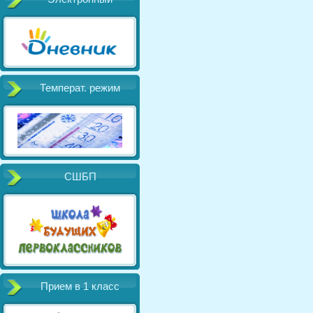
Температ. режим
СШБП
Прием в 1 класс