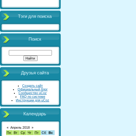
Тэги для поиска
Поиск
Друзья сайта
Создать сайт
Официальный блог
Сообщество uCoz
FAQ по системе
Инструкции для uCoz
Календарь
«
Апрель 2018
»
Пн
Вт
Ср
Чт
Пт
Сб
Вс