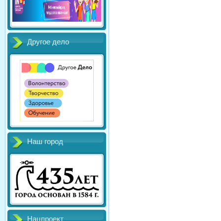
Другое дело
Наш город
Нацпроект