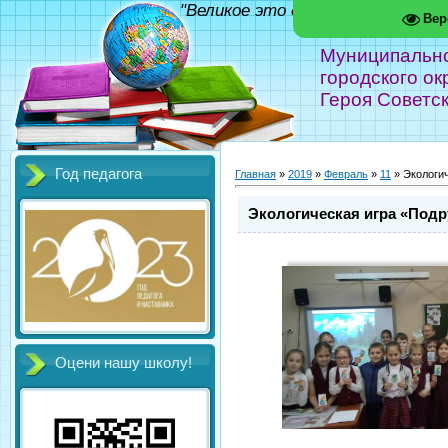
"Великое это дело - школа!" Фед
Вер
Муниципальн
городского ок
Героя Советс
Год педагога
Главная
»
2019
»
Февраль
»
11
» Экологич
Экологическая игра «Подр
Оцени нашу школу!