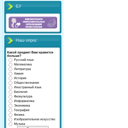
БУ
Наш опрос
Какой предмет Вам нравится
больше?
Русский язык
Математика
Литература
Химия
История
Обществознание
Иностранный язык
Биология
Физкультура
Информатика
Экономика
География
Физика
Изобразительное искусство
Музыка