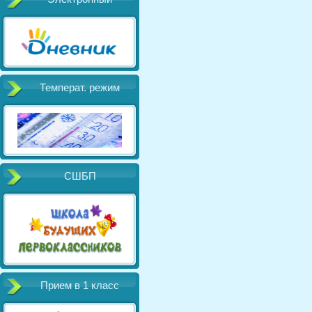
Температ. режим
СШБП
Прием в 1 класс