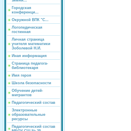
зимни...
Городская
конференци...
Окружной ВПК "С...
Логопедическая
гостинная
Личная страница
учителя математики
Зоболевой Н.И.
Иная информация
Страница педагога-
библиотекаря
Имя героя
Школа безопасности
Обучение детей-
мигрантов
Педагогический состав
Электронные
образовательные
ресурсы
Педагогический состав
МБОУ СШ № 35