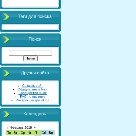
Тэги для поиска
Поиск
Друзья сайта
Создать сайт
Официальный блог
Сообщество uCoz
FAQ по системе
Инструкции для uCoz
Календарь
«
Февраль 2019
»
Пн
Вт
Ср
Чт
Пт
Сб
Вс