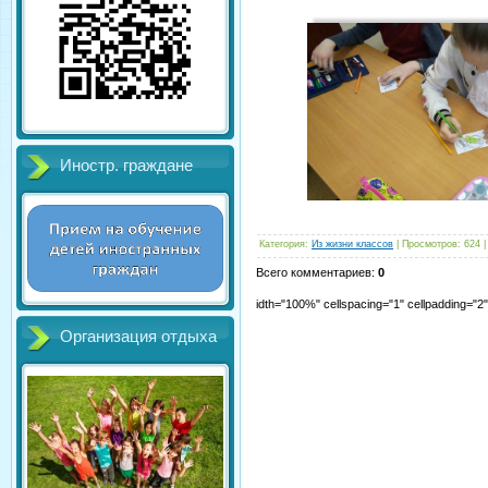
Иностр. граждане
Категория
:
Из жизни классов
|
Просмотров
:
624
Всего комментариев
:
0
idth="100%" cellspacing="1" cellpadding="
Организация отдыха