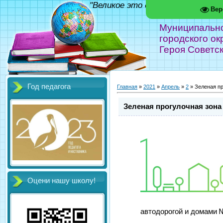
"Великое это дело - школа!" Фед
Вер
Муниципальн
городского ок
Героя Советс
Год педагога
Главная
»
2021
»
Апрель
»
2
» Зеленая пр
Зеленая прогулочная зона
Оцени нашу школу!
автодорогой и домами №