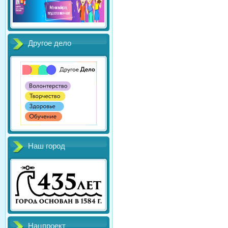
Другое дело
Наш город
Нацпроект