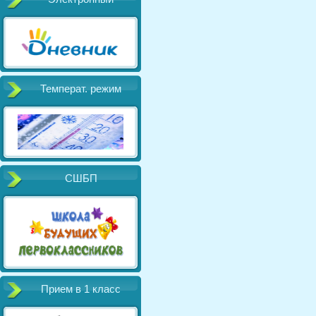
Температ. режим
СШБП
Прием в 1 класс