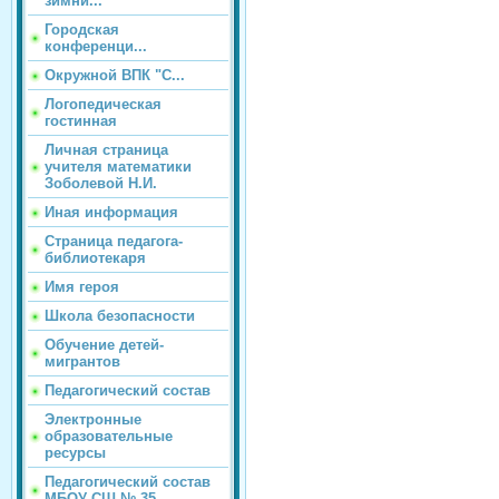
зимни...
Городская
конференци...
Окружной ВПК "С...
Логопедическая
гостинная
Личная страница
учителя математики
Зоболевой Н.И.
Иная информация
Страница педагога-
библиотекаря
Имя героя
Школа безопасности
Обучение детей-
мигрантов
Педагогический состав
Электронные
образовательные
ресурсы
Педагогический состав
МБОУ СШ № 35