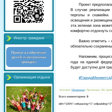
Проект предполага
В случае реализации 
перголы и скамейки.
освещения и размещени
эта зеленая зона може
комфортно отдохнуть с
Иностр. граждане
Важно отметить – 
обязательно сохранены
Напомним, процес
года на единой феде
будет доступно для гр
#ГородаМеняются
Организация отдыха
Категория
:
Объявления
|
Просмотров
:
265
|
Доба
Всего комментариев
:
0
idth="100%" cellspacing="1" cellpadding="