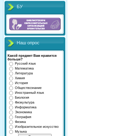
БУ
Наш опрос
Какой предмет Вам нравится
больше?
Русский язык
Математика
Литература
Химия
История
Обществознание
Иностранный язык
Биология
Физкультура
Информатика
Экономика
География
Физика
Изобразительное искусство
Музыка