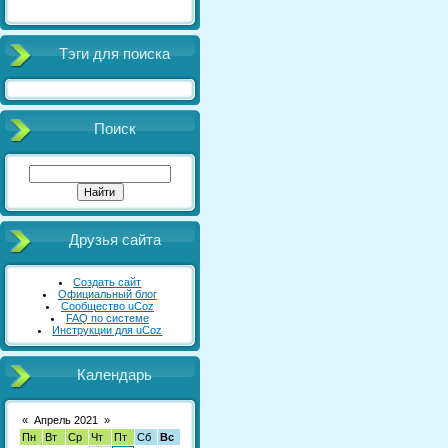
Тэги для поиска
Поиск
Друзья сайта
Создать сайт
Официальный блог
Сообщество uCoz
FAQ по системе
Инструкции для uCoz
Календарь
«
Апрель 2021
»
Пн
Вт
Ср
Чт
Пт
Сб
Вс