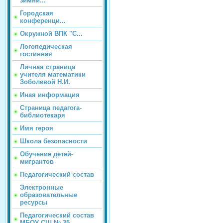
зимни...
Городская
конференци...
Окружной ВПК "С...
Логопедическая
гостинная
Личная страница
учителя математики
Зоболевой Н.И.
Иная информация
Страница педагога-
библиотекаря
Имя героя
Школа безопасности
Обучение детей-
мигрантов
Педагогический состав
Электронные
образовательные
ресурсы
Педагогический состав
МБОУ СШ № 35