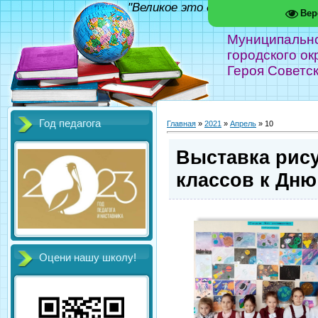
"Великое это дело - школа!" Фед
Вер
Муниципальн
городского ок
Героя Советс
Год педагога
Главная
»
2021
»
Апрель
»
10
Выставка рису
классов к Дню
Оцени нашу школу!