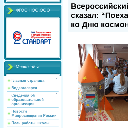
Всероссийски
ФГОС НОО,ООО
сказал: “Поех
ко Дню космо
Меню сайта
Главная страница
Видеогалерея
Сведения об
образовательной
организации
Новости
Мипросвещения России
План работы школы