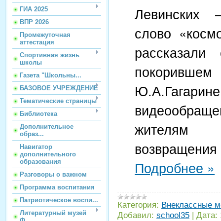
Левинских 
ГИА 2025
ВПР 2026
слово «космо
Промежуточная
аттестация
рассказали
Спортивная жизнь
школы
покорив
Газета "Школьны...
Ю.А.Гагарин
БАЗОВОЕ УЧРЕЖДЕНИЕ
Тематические страницы
видеообраще
Библиотека
жителям
Дополнительное
образ...
возвраще
Навигатор
дополнительного
образования
Подробнее »
Разговоры о важном
Программа воспитания
Патриотическое воспи...
Категория:
Внеклассные м
Литературный музей
Добавил:
school35
|
Дата:
Ф...