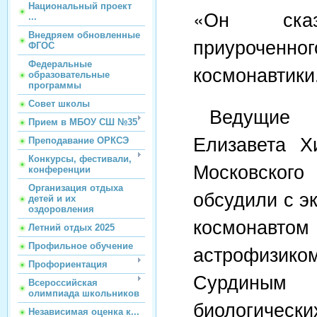
Национальный проект
«Он сказа
...
Внедряем обновленные
приуроч
ФГОС
Федеральные
космонавтики
образовательные
программы
Совет школы
Ведущие
Прием в МБОУ СШ №35
Елизавета Х
Преподавание ОРКСЭ
Конкурсы, фестивали,
Московско
конференции
Организация отдыха
обсудили с э
детей и их
оздоровления
космонавтом
Летний отдых 2025
астрофиз
Профильное обучение
Профориентация
Сурдины
Всероссийская
олимпиада школьников
биологическ
Независимая оценка к...