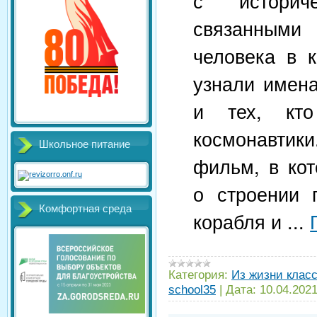
с историче
связанными
человека в 
узнали имен
и тех, кто
космонавтики
Школьное питание
фильм, в ко
о строении 
Комфортная среда
корабля и
...
Категория:
Из жизни клас
school35
|
Дата:
10.04.202