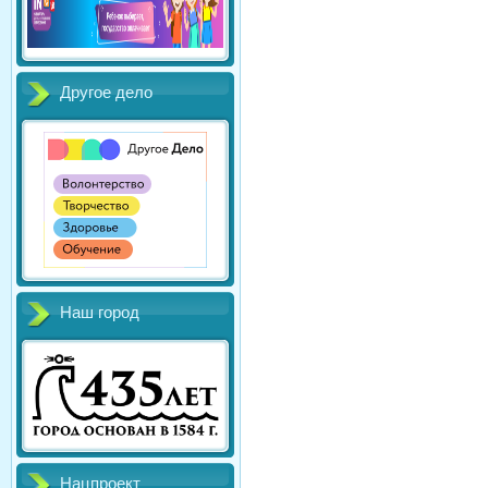
Другое дело
Наш город
Нацпроект