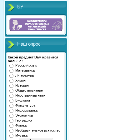
БУ
Наш опрос
Какой предмет Вам нравится
больше?
Русский язык
Математика
Литература
Химия
История
Обществознание
Иностранный язык
Биология
Физкультура
Информатика
Экономика
География
Физика
Изобразительное искусство
Музыка