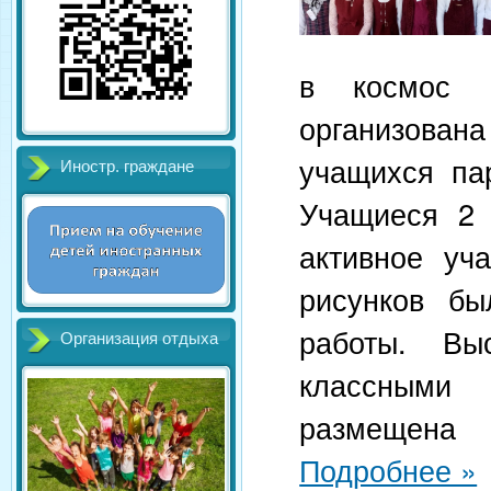
в космос Ю
организован
учащихся па
Иностр. граждане
Учащиеся 2 
активное уч
рисунков б
работы. Выс
Организация отдыха
классными 
размещен
Подробнее »