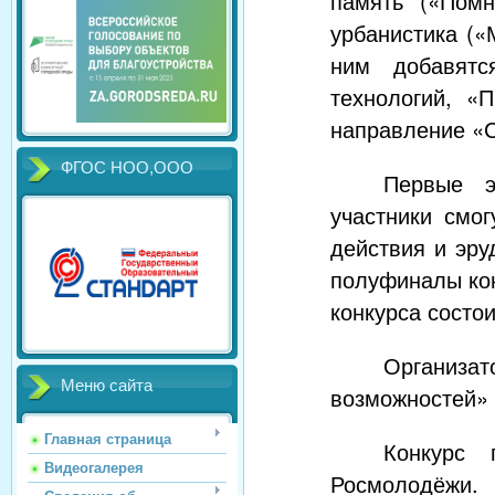
память («Помн
урбанистика («
ним добавятс
технологий, «
направление «С
ФГОС НОО,ООО
Первые э
участники смог
действия и эр
полуфиналы кон
конкурса состои
Организа
Меню сайта
возможностей» 
Главная страница
Конкурс 
Видеогалерея
Росмолодёжи.