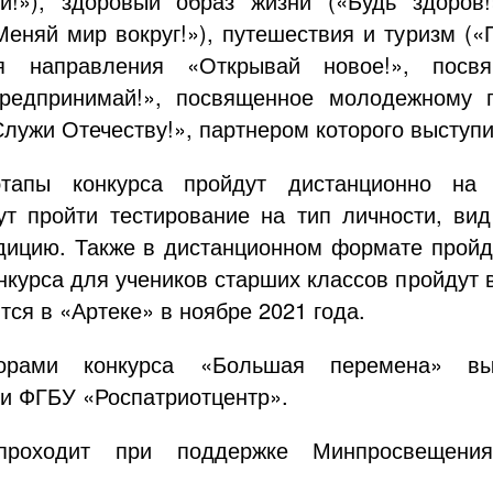
и!»), здоровый образ жизни («Будь здоров!»
Меняй мир вокруг!»), путешествия и туризм («
я направления «Открывай новое!», посвя
Предпринимай!», посвященное молодежному п
лужи Отечеству!», партнером которого выступ
тапы конкурса пройдут дистанционно на
ут пройти тестирование на тип личности, ви
удицию. Также в дистанционном формате прой
курса для учеников старших классов пройдут 
тся в «Артеке» в ноябре 2021 года.
торами конкурса «Большая перемена» 
и ФГБУ «Роспатриотцентр».
проходит при поддержке Минпросвещени