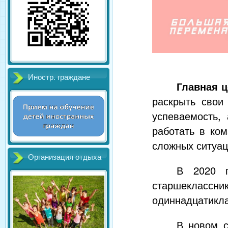
Иностр. граждане
Главная ц
раскрыть свои
успеваемость,
работать в ко
сложных ситуац
Организация отдыха
В 2020 г
старшеклассни
одиннадцатикла
В новом с