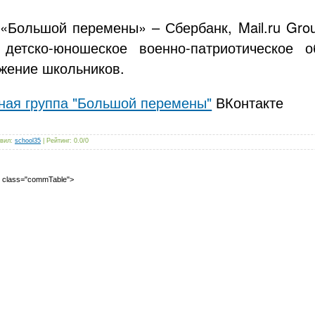
«Большой перемены» – Сбербанк, Mail.ru Gro
 детско-юношеское военно-патриотическое
жение школьников.
ая группа "Большой перемены"
ВКонтакте
вил
:
school35
|
Рейтинг
:
0.0
/
0
2" class="commTable">