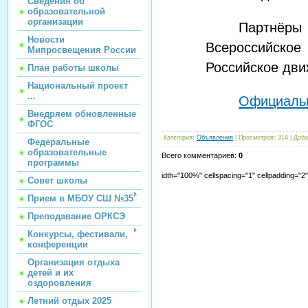
Сведения об
образовательной
организации
Партнёры 
Новости
Всероссийское
Мипросвещения России
Российское дви
План работы школы
Национальный проект
Официальн
...
Внедряем обновленные
ФГОС
Категория
:
Объявления
|
Просмотров
:
314
|
Доба
Федеральные
образовательные
Всего комментариев
:
0
программы
idth="100%" cellspacing="1" cellpadding="
Совет школы
Прием в МБОУ СШ №35
Преподавание ОРКСЭ
Конкурсы, фестивали,
конференции
Организация отдыха
детей и их
оздоровления
Летний отдых 2025