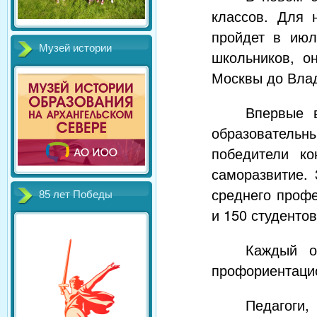
классов. Для 
пройдет в июл
Музей истории
школьников, о
Москвы до Влад
Впервые 
образовательны
победители ко
саморазвитие. 
среднего профе
85 лет Победы
и 150 студентов
Каждый о
профориентаци
Педагоги