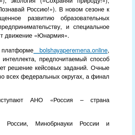
), экология («Сохраняй природу!»),
Познавай Россию!»). В новом сезоне к
щенное развитию образовательных
редпринимательству, и специальное
ит движение «Юнармия».
 платформе
bolshayaperemena.online
,
д интеллекта, предпочитаемый способ
дет решение кейсовых заданий. Очные
во всех федеральных округах, а финал
выступают АНО «Россия – страна
я России, Минобрнауки России и