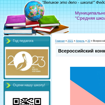
"Великое это дело - школа!" Фед
Муниципально
"Средняя шко
Год педагога
Главная
»
2021
»
Апрель
»
20
» Всероссий
Всероссийский конк
Оцени нашу школу!