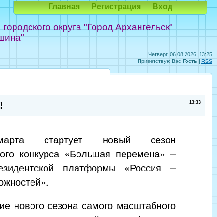
Главная
Регистрация
Вход
ородского округа "Город Архангельск"
шина"
Четверг, 06.08.2026, 13:25
Приветствую Вас
Гость
|
RSS
!
13:33
арта стартует новый сезон
кого конкурса «Большая перемена» –
езидентской платформы «Россия –
ожностей».
ие нового сезона самого масштабного