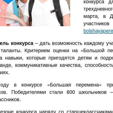
конкурса д
трехдневно
марта, в Д
участни
bolshayaper
ель конкурса
– дать возможность каждому уча
 таланты. Критерием оценки на «Большой пе
 а навыки, которые пригодятся детям и под
манде, коммуникативные качества, способнос
иях.
оду в конкурсе «Большая перемена» пр
ков. Победителями стали 600 школьников 
ссников.
езоне конкурса наряду со старшеклассниками