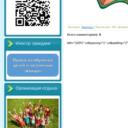
Категория
:
Конкурсы
|
Просмотров
:
593
|
Добави
Всего комментариев
:
0
Иностр. граждане
idth="100%" cellspacing="1" cellpadding="
Организация отдыха