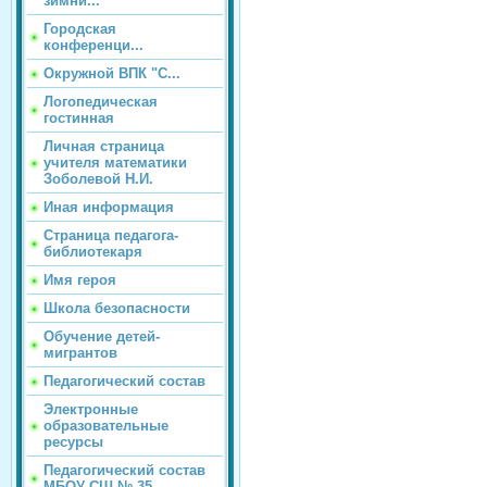
зимни...
Городская
конференци...
Окружной ВПК "С...
Логопедическая
гостинная
Личная страница
учителя математики
Зоболевой Н.И.
Иная информация
Страница педагога-
библиотекаря
Имя героя
Школа безопасности
Обучение детей-
мигрантов
Педагогический состав
Электронные
образовательные
ресурсы
Педагогический состав
МБОУ СШ № 35