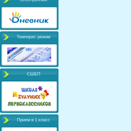
Температ. режим
СШБП
Прием в 1 класс