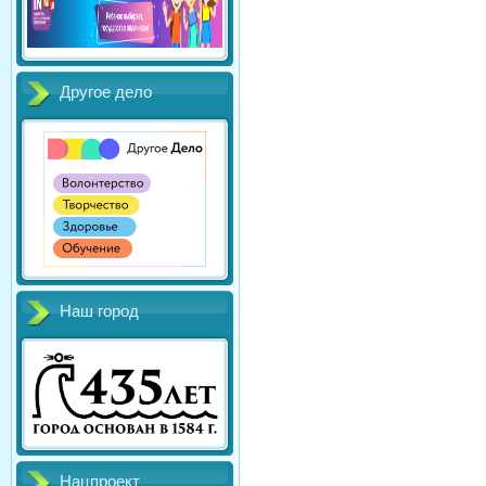
Другое дело
Наш город
Нацпроект