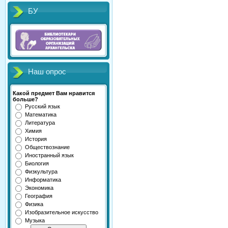
БУ
Наш опрос
Какой предмет Вам нравится
больше?
Русский язык
Математика
Литература
Химия
История
Обществознание
Иностранный язык
Биология
Физкультура
Информатика
Экономика
География
Физика
Изобразительное искусство
Музыка