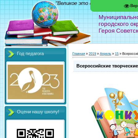
"Великое это дело - школа!" Фед
Вер
Муниципальн
городского ок
Героя Советс
Год педагога
Главная
»
2019
»
Апрель
»
15
» Всеросси
Всероссийские творчески
Оцени нашу школу!