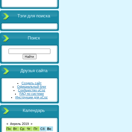
Тэги для поиска
Поиск
Друзья сайта
Создать сайт
Официальный блог
Сообщество uCoz
FAQ по системе
Инструкции для uCoz
Календарь
«
Апрель 2019
»
Пн
Вт
Ср
Чт
Пт
Сб
Вс