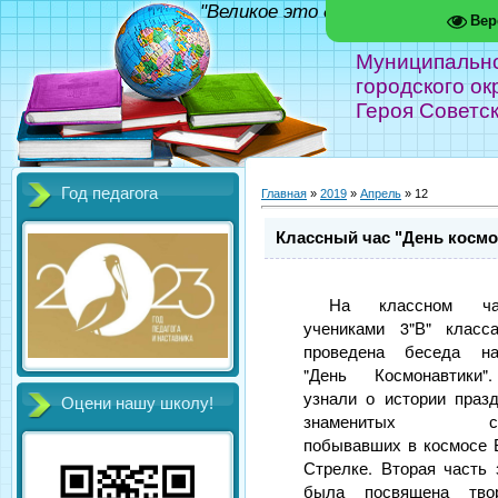
"Великое это дело - школа!" Фед
Вер
Муниципальн
городского ок
Героя Советс
Год педагога
Главная
»
2019
»
Апрель
»
12
Классный час "День космо
На классном ч
учениками 3"В" класс
проведена беседа н
"День Космонавтики"
узнали о истории празд
Оцени нашу школу!
знаменитых соб
побывавших в космосе 
Стрелке. Вторая часть 
была посвящена твор