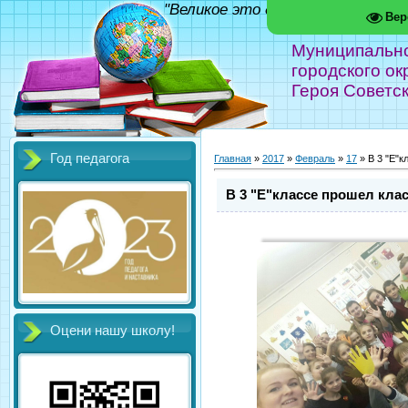
"Великое это дело - школа!" Фед
Вер
Муниципальн
городского ок
Героя Советс
Год педагога
Главная
»
2017
»
Февраль
»
17
» В 3 "Е"к
В 3 "Е"классе прошел кла
Оцени нашу школу!