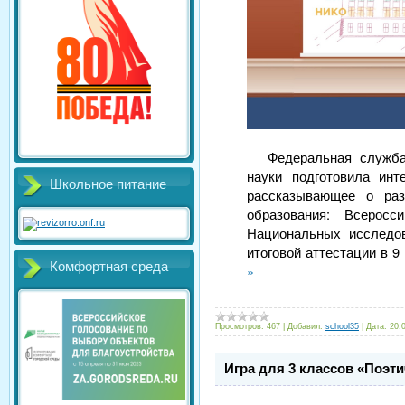
Федеральная служба
науки подготовила инт
Школьное питание
рассказывающее о раз
образования: Всеросс
Национальных исследов
итоговой аттестации в 9
Комфортная среда
»
Просмотров:
467
|
Добавил:
school35
|
Дата:
20.
Игра для 3 классов «Поэт