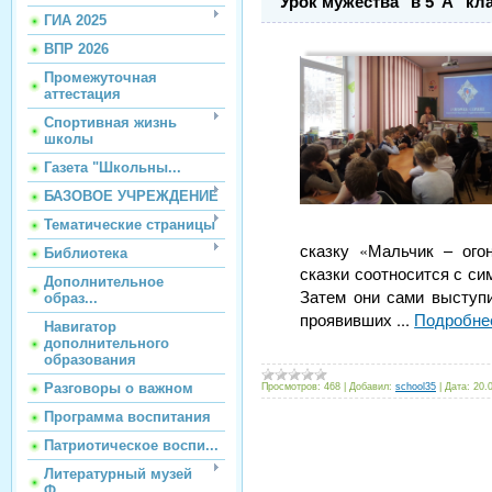
"Урок мужества" в 5"А" кл
ГИА 2025
ВПР 2026
Промежуточная
аттестация
Спортивная жизнь
школы
Газета "Школьны...
БАЗОВОЕ УЧРЕЖДЕНИЕ
Тематические страницы
сказку «Мальчик – ого
Библиотека
сказки соотносится с си
Дополнительное
Затем они сами выступи
образ...
проявивших
...
Подробне
Навигатор
дополнительного
образования
Разговоры о важном
Просмотров:
468
|
Добавил:
school35
|
Дата:
20.
Программа воспитания
Патриотическое воспи...
Литературный музей
Ф...