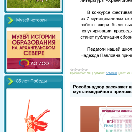
В конкурсе фестивал
из 7 муниципальных окр
Музей истории
работы жюри были выя
популяризации краевед
станет публикация сборн
Педагоги нашей шко
Надежда Павловна прин
Просмотров:
503
|
Добавил:
school35
|
Дата:
20.
85 лет Победы
Рособрнадзор расскажет 
мультимедийного прилож