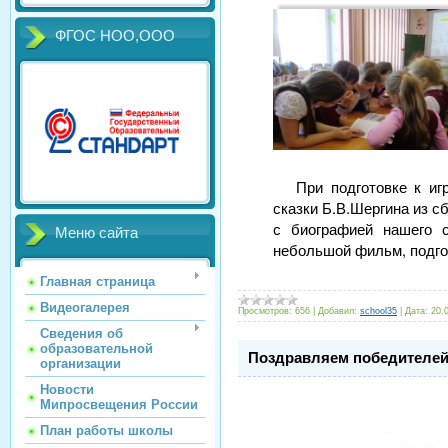
ФГОС НОО,ООО
При подготовке к иг
сказки Б.В.Шергина из с
с биографией нашего с
Меню сайта
небольшой фильм, подг
Главная страница
Видеогалерея
Просмотров:
656
|
Добавил:
school35
|
Дата:
20.
Сведения об
образовательной
Поздравляем победителей
организации
Новости
Мипросвещения России
План работы школы