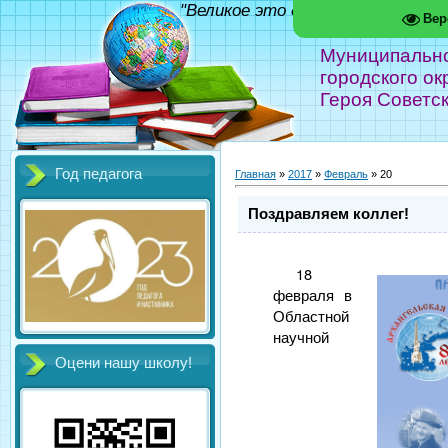
"Великое это дело - школа!" Фед
Вер
Муниципальн
городского ок
Героя Советс
Год педагога
Главная
»
2017
»
Февраль
»
20
Поздравляем коллег!
18
февраля в
Областной
научной
Оцени нашу школу!