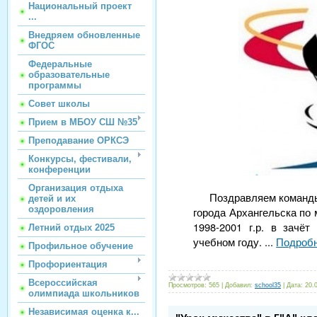
Национальный проект
...
Внедряем обновленные
ФГОС
Федеральные
образовательные
программы
Совет школы
Прием в МБОУ СШ №35
Преподавание ОРКСЭ
Конкурсы, фестивали,
конференции
Организация отдыха
Поздравляем команды
детей и их
оздоровления
города Архангельска по
1998-2001 г.р. в зачё
Летний отдых 2025
учебном году.
...
Подробн
Профильное обучение
Профориентация
Всероссийская
Просмотров:
565
|
Добавил:
school35
|
Дата:
20.
олимпиада школьников
Независимая оценка к...