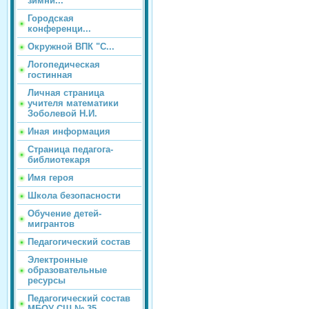
зимни...
Городская
конференци...
Окружной ВПК "С...
Логопедическая
гостинная
Личная страница
учителя математики
Зоболевой Н.И.
Иная информация
Страница педагога-
библиотекаря
Имя героя
Школа безопасности
Обучение детей-
мигрантов
Педагогический состав
Электронные
образовательные
ресурсы
Педагогический состав
МБОУ СШ № 35