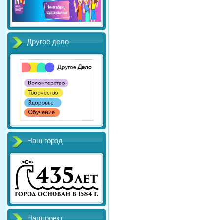
Другое дело
Наш город
Нацпроект