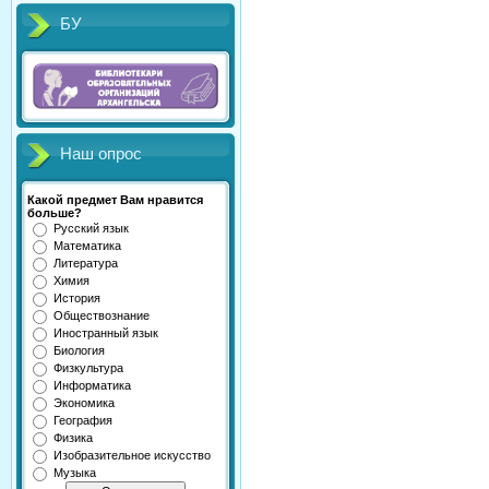
БУ
Наш опрос
Какой предмет Вам нравится
больше?
Русский язык
Математика
Литература
Химия
История
Обществознание
Иностранный язык
Биология
Физкультура
Информатика
Экономика
География
Физика
Изобразительное искусство
Музыка