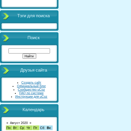
Тэги для поиска
Поиск
Друзья сайта
Создать сайт
Официальный блог
Сообщество uCoz
FAQ по системе
Инструкции для uCoz
Календарь
«
Август 2020
»
Пн
Вт
Ср
Чт
Пт
Сб
Вс