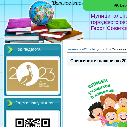
"Великое это дело - школа!" Фед
Вер
Муниципальн
городского ок
Героя Советс
Год педагога
Главная
»
2020
»
Август
»
30
» Списки пя
Списки пятиклассников 202
Оцени нашу школу!