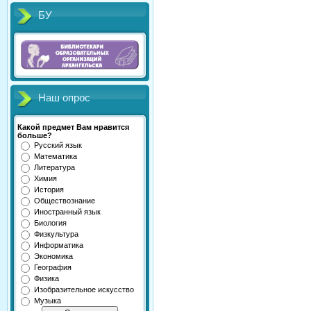
БУ
Наш опрос
Какой предмет Вам нравится
больше?
Русский язык
Математика
Литература
Химия
История
Обществознание
Иностранный язык
Биология
Физкультура
Информатика
Экономика
География
Физика
Изобразительное искусство
Музыка