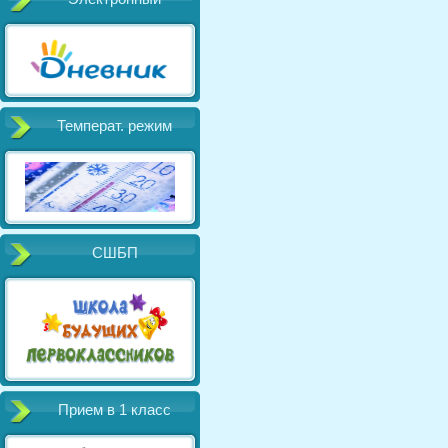
Температ. режим
СШБП
Прием в 1 класс