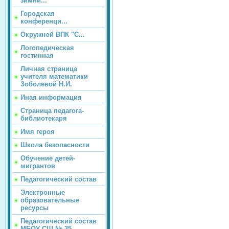
зимни...
Городская
конференци...
Окружной ВПК "С...
Логопедическая
гостинная
Личная страница
учителя математики
Зоболевой Н.И.
Иная информация
Страница педагога-
библиотекаря
Имя героя
Школа безопасности
Обучение детей-
мигрантов
Педагогический состав
Электронные
образовательные
ресурсы
Педагогический состав
МБОУ СШ № 35