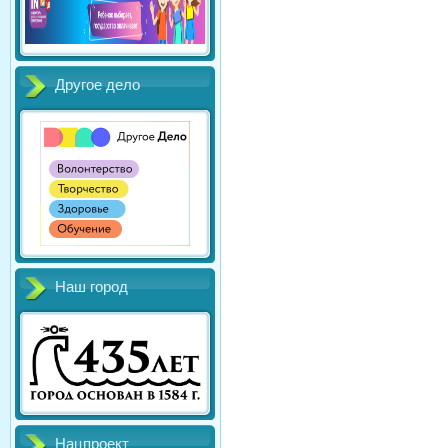
Другое дело
Наш город
Нацпроект