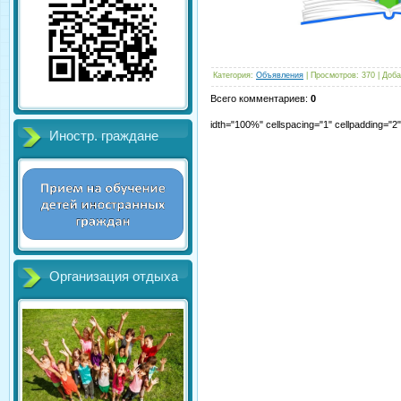
Категория
:
Объявления
|
Просмотров
:
370
|
Доба
Всего комментариев
:
0
idth="100%" cellspacing="1" cellpadding="
Иностр. граждане
Организация отдыха