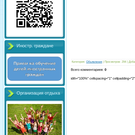
Иностр. граждане
Категория
:
Объявления
|
Просмотров
:
294
|
Доба
Всего комментариев
:
0
idth="100%" cellspacing="1" cellpadding="
Организация отдыха