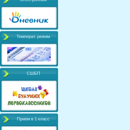
Температ. режим
СШБП
Прием в 1 класс