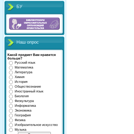
БУ
Наш опрос
Какой предмет Вам нравится
больше?
Русский язык
Математика
Литература
Химия
История
Обществознание
Иностранный язык
Биология
Физкультура
Информатика
Экономика
География
Физика
Изобразительное искусство
Музыка