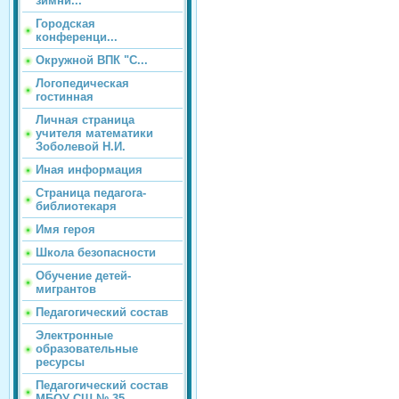
зимни...
Городская
конференци...
Окружной ВПК "С...
Логопедическая
гостинная
Личная страница
учителя математики
Зоболевой Н.И.
Иная информация
Страница педагога-
библиотекаря
Имя героя
Школа безопасности
Обучение детей-
мигрантов
Педагогический состав
Электронные
образовательные
ресурсы
Педагогический состав
МБОУ СШ № 35