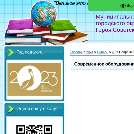
"Великое это дело - школа!" Фед
Вер
Муниципальн
городского ок
Героя Советс
Год педагога
Главная
»
2021
»
Январь
»
29
» Современ
Современное оборудовани
Оцени нашу школу!