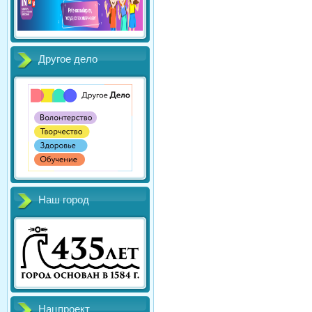
Другое дело
Наш город
Нацпроект