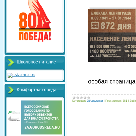
Школьное питание
особая страница
Комфортная среда
Категория:
Объявления
|
Просмотров:
581
|
Доба