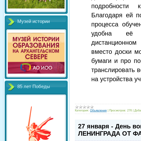
подробности к
Благодаря ей п
Музей истории
процесса обуче
удобна её 
дистанционно
вместо доски м
бумаги и про п
транслировать в
на устройства у
85 лет Победы
Категория:
Объявления
|
Просмотров:
276
|
Доба
27 января - День 
ЛЕНИНГРАДА ОТ 