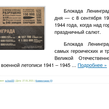
Блокада Ленингра
дня — с 8 сентября 19
1944 года, когда над г
праздничный салют.
Блокада Ленингр
самых героических и т
Великой Отечествен
 военной летописи 1941 – 1945
...
Подробнее »
вил:
school35
|
Дата:
27.01.2021
|
Комментарии (0)