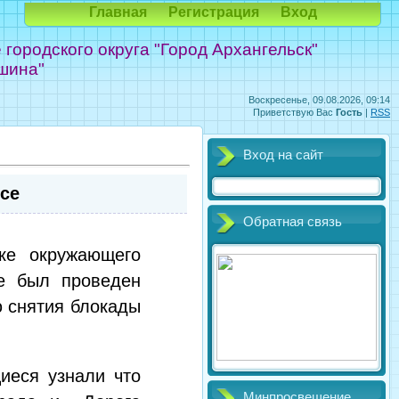
Главная
Регистрация
Вход
ородского округа "Город Архангельск"
шина"
Воскресенье, 09.08.2026, 09:14
Приветствую Вас
Гость
|
RSS
Вход на сайт
се
Обратная связь
ке окружающего
е был проведен
 снятия блокады
иеся узнали что
Минпросвещение