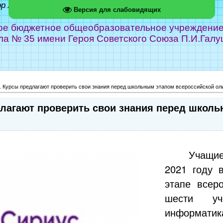
ор Абрамов
Версия для слабовидящих
е бюджетное общеобразовательное учреждение г
ла № 35 имени Героя Советского Союза П.И.Галу
. Курсы предлагают проверить свои знания перед школьным этапом всероссийской о
длагают проверить свои знания перед школ
Учащи
2021 году 
этапе всер
шести уч
информатик