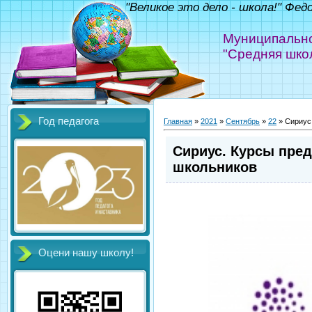
"Великое это дело - школа!" Фед
Муниципально
"Средняя шко
Год педагога
Главная
»
2021
»
Сентябрь
»
22
» Сириус
Сириус. Курсы пре
школьников
Оцени нашу школу!