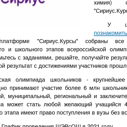
химия) с
"Сириус.Кур
У шк
познакомит
платформе "Сириус.Курсы" собраны все
ого и школьного этапов всероссийской олим
мьтесь с заданиями, решайте, получайте резуль
ой результат с достижениями участников прошл
йская олимпиада школьников - крупнейшее 
дно принимают участие более 6 млн школьни
ый, муниципальный, региональный и заключит
па может стать любой желающий учащийся 4
о этапа имеют право поступления в вузы без в
График проведения ШЭВсОШ в 2021 году