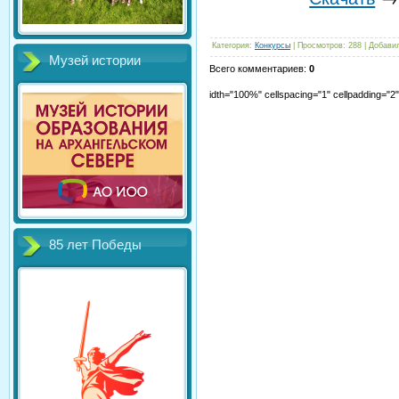
Категория
:
Конкурсы
|
Просмотров
:
288
|
Добави
Музей истории
Всего комментариев
:
0
idth="100%" cellspacing="1" cellpadding="
85 лет Победы