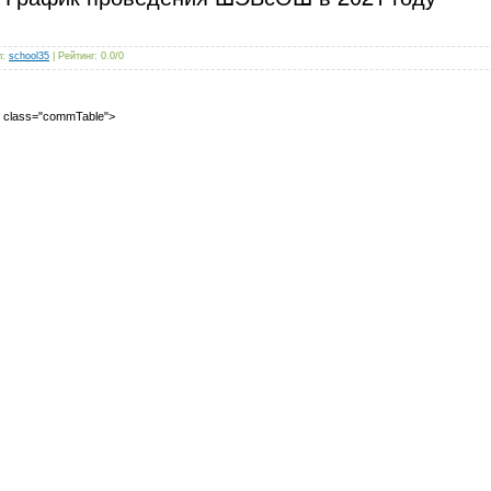
л
:
school35
|
Рейтинг
:
0.0
/
0
2" class="commTable">