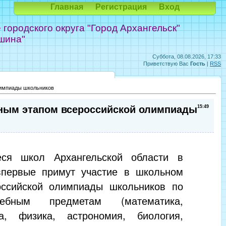
Главная
Регистрация
Вход
ородского округа "Город Архангельск"
шина"
Суббота, 08.08.2026, 17:33
Приветствую Вас
Гость
|
RSS
лимпиады школьников
ьным этапом всероссийской олимпиады
15:49
еся школ Архангельской области в
впервые примут участие в школьном
оссийской олимпиады школьников по
ебным предметам (математика,
а, физика, астрономия, биология,