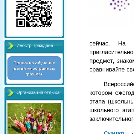
сейчас. На 
Иностр. граждане
пригласительн
предмет, знако
сравнивайте св
Всеросси
котором ежего
Организация отдыха
этапа (школьн
школьного эта
заключительног
Скачать
→ 