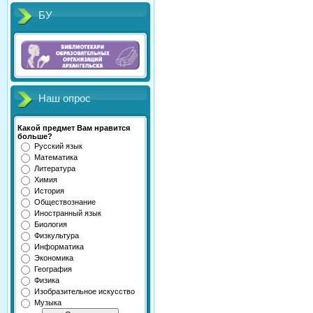
БУ
Наш опрос
Какой предмет Вам нравится
больше?
Русский язык
Математика
Литература
Химия
История
Обществознание
Иностранный язык
Биология
Физкультура
Информатика
Экономика
География
Физика
Изобразительное искусство
Музыка