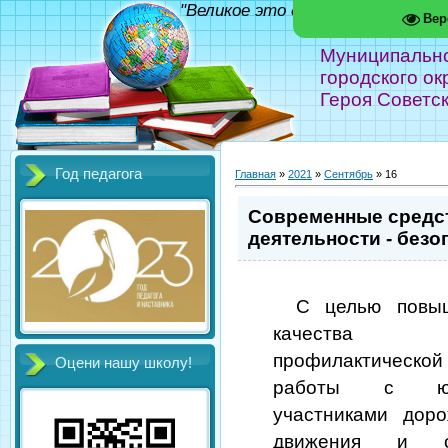
"Великое это дело - школа!" Фед
Вер
Муниципальн
городского ок
Героя Советс
Год педагога
Главная
»
2021
»
Сентябрь
»
16
Современные средст
деятельности - без
С целью повы
качества
профилактической
Оцени нашу школу!
работы с ю
участниками доро
движения и об