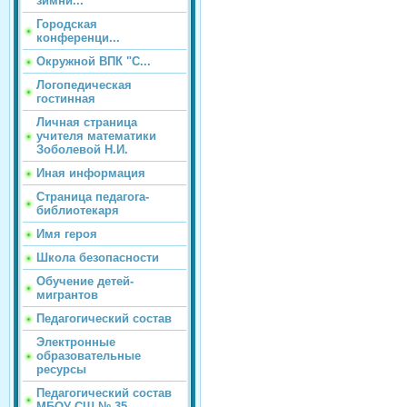
зимни...
Городская
конференци...
Окружной ВПК "С...
Логопедическая
гостинная
Личная страница
учителя математики
Зоболевой Н.И.
Иная информация
Страница педагога-
библиотекаря
Имя героя
Школа безопасности
Обучение детей-
мигрантов
Педагогический состав
Электронные
образовательные
ресурсы
Педагогический состав
МБОУ СШ № 35