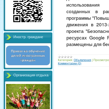
использования
созданных в ра
программы "Повыш
движения в 2013-
проекта "Безопасн
ресурсах Google P
Иностр. граждане
размещены для бе
Категория:
Объявления
|
Просмотро
Комментарии (0)
Организация отдыха