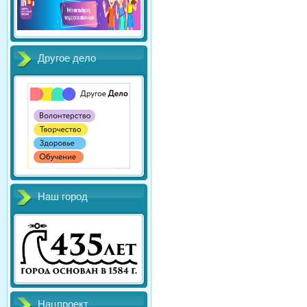
Другое дело
Наш город
Нацпроект