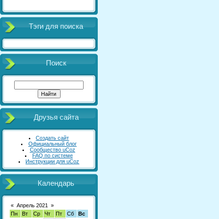
Тэги для поиска
Поиск
Друзья сайта
Создать сайт
Официальный блог
Сообщество uCoz
FAQ по системе
Инструкции для uCoz
Календарь
«
Апрель 2021
»
Пн
Вт
Ср
Чт
Пт
Сб
Вс