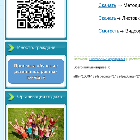
Скачать
→ Методич
Скачать
→ Листовк
Смотреть
→ Видеор
Иностр. граждане
Категория
:
Внеклассные мероприятия
|
Просмот
Всего комментариев
:
0
idth="100%" cellspacing="1" cellpadding="
Организация отдыха