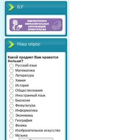
БУ
Наш опрос
Какой предмет Вам нравится
больше?
Русский язык
Математика
Литература
Химия
История
Обществознание
Иностранный язык
Биология
Физкультура
Информатика
Экономика
География
Физика
Изобразительное искусство
Музыка