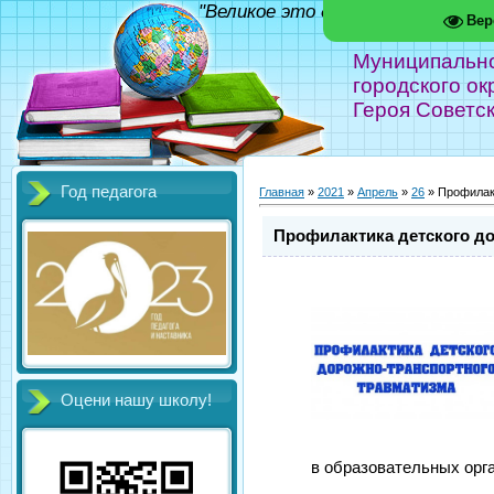
"Великое это дело - школа!" Фед
Вер
Муниципальн
городского ок
Героя Советс
Год педагога
Главная
»
2021
»
Апрель
»
26
» Профилак
Профилактика детского д
Оцени нашу школу!
в образовательных орг