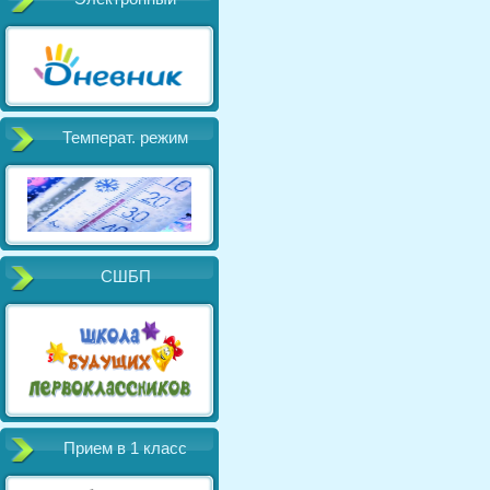
Температ. режим
СШБП
Прием в 1 класс