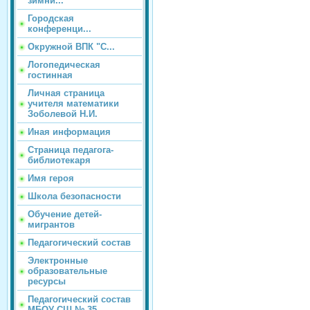
зимни...
Городская
конференци...
Окружной ВПК "С...
Логопедическая
гостинная
Личная страница
учителя математики
Зоболевой Н.И.
Иная информация
Страница педагога-
библиотекаря
Имя героя
Школа безопасности
Обучение детей-
мигрантов
Педагогический состав
Электронные
образовательные
ресурсы
Педагогический состав
МБОУ СШ № 35