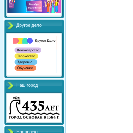
Другое дело
Наш город
Нацпроект