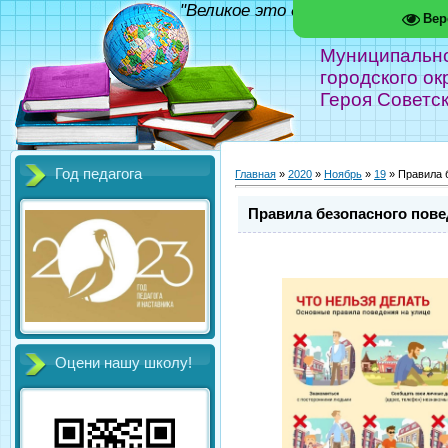
"Великое это дело - школа!" Фед
Вер
Муниципальн
городского ок
Героя Советс
Год педагога
Главная
»
2020
»
Ноябрь
»
19
» Правила 
Правила безопасного пове
Оцени нашу школу!