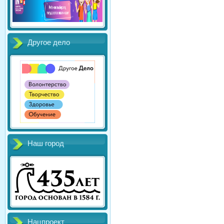
Другое дело
Наш город
Нацпроект