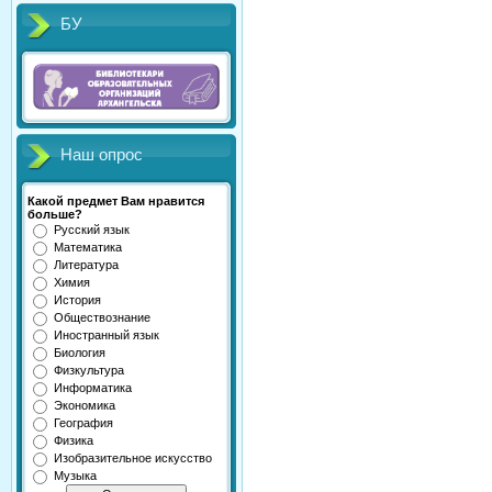
БУ
Наш опрос
Какой предмет Вам нравится
больше?
Русский язык
Математика
Литература
Химия
История
Обществознание
Иностранный язык
Биология
Физкультура
Информатика
Экономика
География
Физика
Изобразительное искусство
Музыка