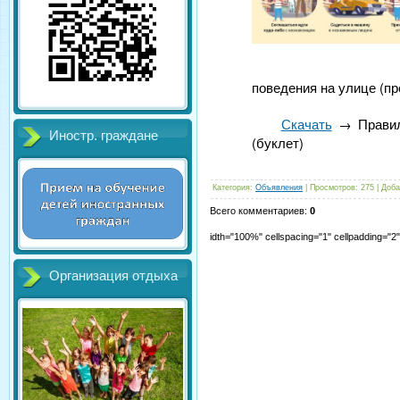
поведения на улице (пр
Скачать
→ Правила
Иностр. граждане
(буклет)
Категория
:
Объявления
|
Просмотров
:
275
|
Доба
Всего комментариев
:
0
idth="100%" cellspacing="1" cellpadding="
Организация отдыха