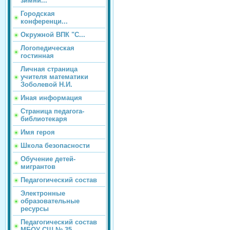
зимни...
Городская
конференци...
Окружной ВПК "С...
Логопедическая
гостинная
Личная страница
учителя математики
Зоболевой Н.И.
Иная информация
Страница педагога-
библиотекаря
Имя героя
Школа безопасности
Обучение детей-
мигрантов
Педагогический состав
Электронные
образовательные
ресурсы
Педагогический состав
МБОУ СШ № 35