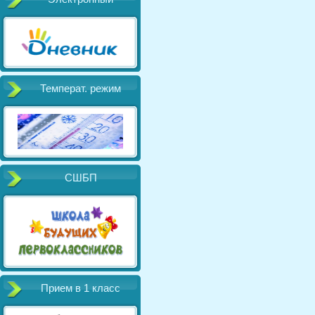
Температ. режим
СШБП
Прием в 1 класс