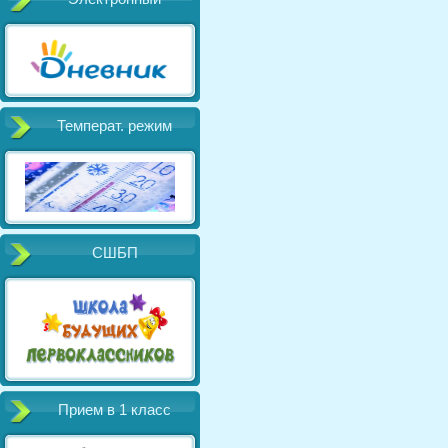
Температ. режим
СШБП
Прием в 1 класс