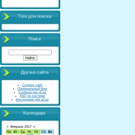
Тэги для поиска
Поиск
Друзья сайта
Создать сайт
Официальный блог
Сообщество uCoz
FAQ по системе
Инструкции для uCoz
Календарь
«
Февраль 2017
»
Пн
Вт
Ср
Чт
Пт
Сб
Вс