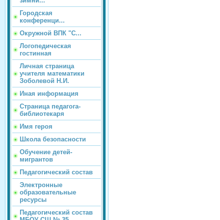
зимни...
Городская
конференци...
Окружной ВПК "С...
Логопедическая
гостинная
Личная страница
учителя математики
Зоболевой Н.И.
Иная информация
Страница педагога-
библиотекаря
Имя героя
Школа безопасности
Обучение детей-
мигрантов
Педагогический состав
Электронные
образовательные
ресурсы
Педагогический состав
МБОУ СШ № 35