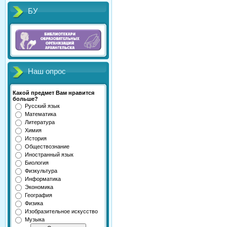
БУ
Наш опрос
Какой предмет Вам нравится
больше?
Русский язык
Математика
Литература
Химия
История
Обществознание
Иностранный язык
Биология
Физкультура
Информатика
Экономика
География
Физика
Изобразительное искусство
Музыка