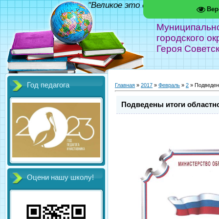
"Великое это дело - школа!" Фед
Вер
Муниципальн
городского ок
Героя Советс
Год педагога
Главная
»
2017
»
Февраль
»
2
» Подведен
Подведены итоги областно
Оцени нашу школу!