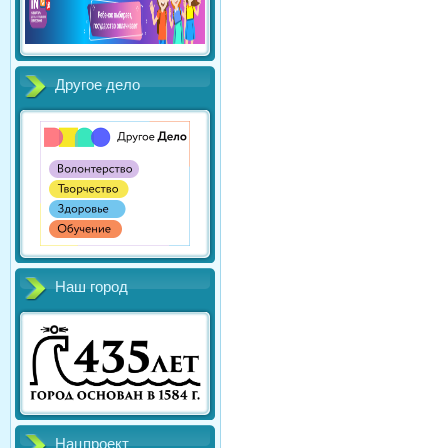
Другое дело
Наш город
Нацпроект