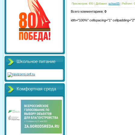
Просмотров
:
650
|
Добавил
:
school35
|
Рейтинг
:
Всего комментариев
:
0
idth="100%" cellspacing="1" cellpadding="
Школьное питание
Комфортная среда