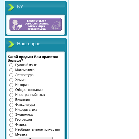
БУ
Наш опрос
Какой предмет Вам нравится
больше?
Русский язык
Математика
Литература
Химия
История
Обществознание
Иностранный язык
Биология
Физкультура
Информатика
Экономика
География
Физика
Изобразительное искусство
Музыка