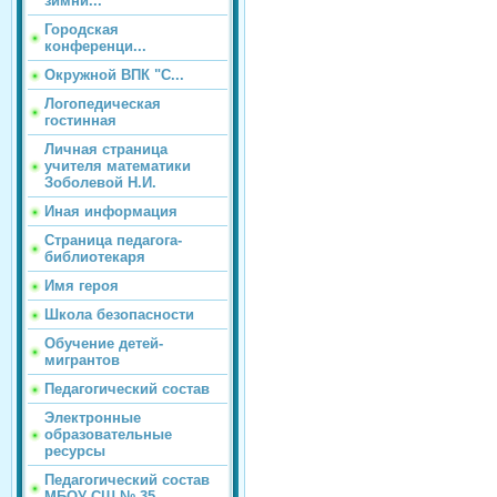
зимни...
Городская
конференци...
Окружной ВПК "С...
Логопедическая
гостинная
Личная страница
учителя математики
Зоболевой Н.И.
Иная информация
Страница педагога-
библиотекаря
Имя героя
Школа безопасности
Обучение детей-
мигрантов
Педагогический состав
Электронные
образовательные
ресурсы
Педагогический состав
МБОУ СШ № 35