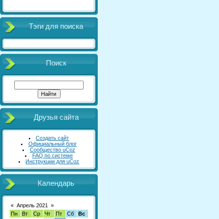
Тэги для поиска
Поиск
Друзья сайта
Создать сайт
Официальный блог
Сообщество uCoz
FAQ по системе
Инструкции для uCoz
Календарь
«
Апрель 2021
»
Пн
Вт
Ср
Чт
Пт
Сб
Вс