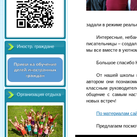
задали в режиме реаль
Интересные, небан
писательницы – создал
Иностр. граждане
мы все вместе в уютно
Большое спасибо Ю
От нашей школы в
автором они познаком
классным руководител
общение с самым нас
Организация отдыха
новых встреч!
По материалам сай
Предлагаем посмот