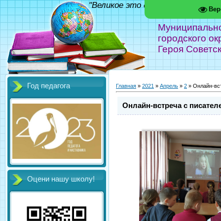
"Великое это дело - школа!" Фед
Вер
Муниципальн
городского ок
Героя Советс
Год педагога
Главная
»
2021
»
Апрель
»
2
» Онлайн-вс
Онлайн-встреча с писател
Оцени нашу школу!