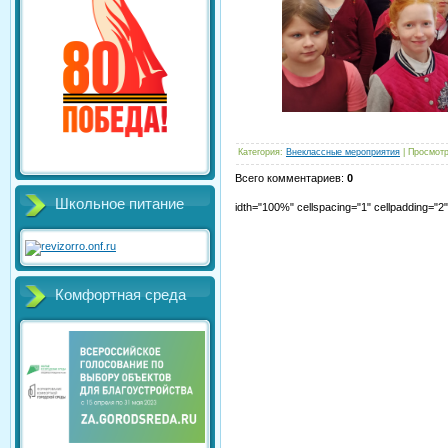
Категория
:
Внеклассные мероприятия
|
Просмот
Всего комментариев
:
0
Школьное питание
idth="100%" cellspacing="1" cellpadding="
Комфортная среда