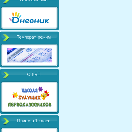
Температ. режим
СШБП
Прием в 1 класс