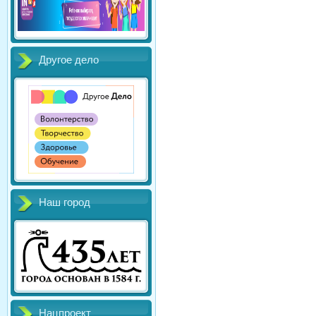
Другое дело
Наш город
Нацпроект