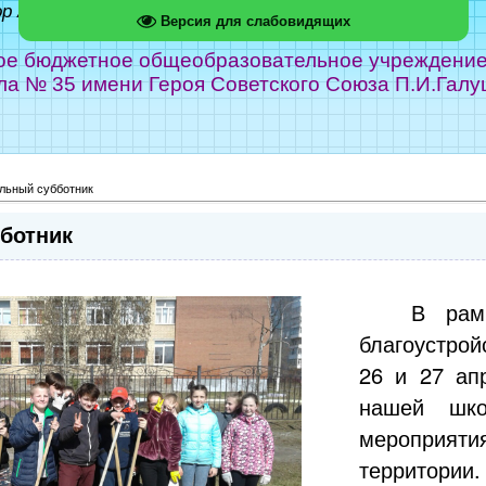
ор Абрамов
Версия для слабовидящих
е бюджетное общеобразовательное учреждение г
ла № 35 имени Героя Советского Союза П.И.Галу
ьный субботник
ботник
В рам
благоустрой
26 и 27 ап
нашей шко
мероприяти
территории