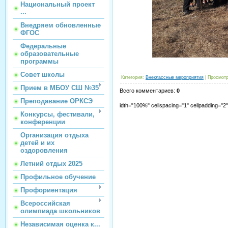
Национальный проект
...
Внедряем обновленные
ФГОС
Федеральные
образовательные
программы
Совет школы
Категория
:
Внеклассные мероприятия
|
Просмот
Прием в МБОУ СШ №35
Всего комментариев
:
0
Преподавание ОРКСЭ
idth="100%" cellspacing="1" cellpadding="
Конкурсы, фестивали,
конференции
Организация отдыха
детей и их
оздоровления
Летний отдых 2025
Профильное обучение
Профориентация
Всероссийская
олимпиада школьников
Независимая оценка к...