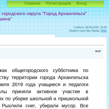
Главная
Регистрация
Вход
ородского округа "Город Архангельск"
шина"
Суббота, 08.08.2026, 18:38
Приветствую Вас
Гость
|
RSS
10:07
ках общегородского субботника по
ству территории города Архангельска
реля 2019 года учащиеся и педагоги
лы приняли активное участие в
ях по уборке школьной и пришкольной
. Рыхлили снег, убирали мусор. Все