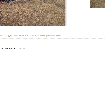
ров
:
538
|
Добавил
:
school35
|
Теги
:
субботник
|
Рейтинг
:
0.0
/
0
2" class="commTable">