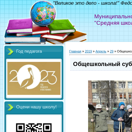
"Великое это дело - школа!" Фед
Муниципально
"Средняя шко
Год педагога
Главная
»
2019
»
Апрель
»
29
» Общешкол
Общешкольный суб
Оцени нашу школу!