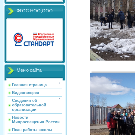
ФГОС НОО,ООО
Меню сайта
Главная страница
Видеогалерея
Сведения об
образовательной
организации
Новости
Мипросвещения России
План работы школы