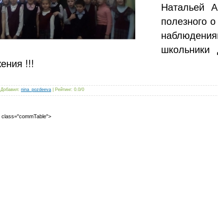
Натальей А
полезного о
наблюдения
школьники 
ения !!!
|
Добавил
:
nina_pozdeeva
|
Рейтинг
:
0.0
/
0
2" class="commTable">