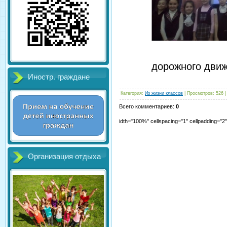
дорожного движ
Иностр. граждане
Категория
:
Из жизни классов
|
Просмотров
:
526
Всего комментариев
:
0
idth="100%" cellspacing="1" cellpadding="
Организация отдыха