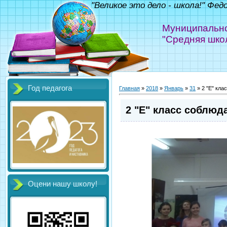
"Великое это дело - школа!" Фед
Муниципально
"Средняя шко
Год педагога
Главная
»
2018
»
Январь
»
31
» 2 "Е" кла
2 "Е" класс соблюд
Оцени нашу школу!