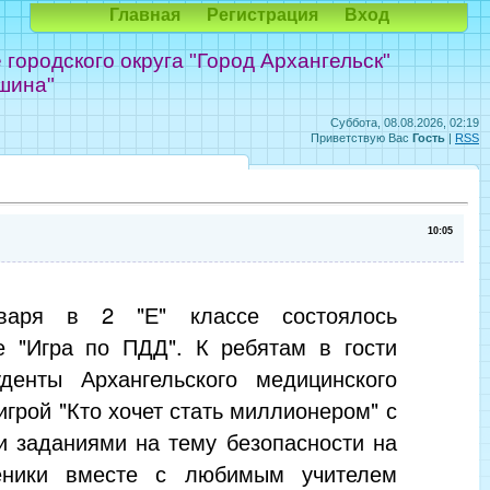
Главная
Регистрация
Вход
ородского округа "Город Архангельск"
шина"
Суббота, 08.08.2026, 02:19
Приветствую Вас
Гость
|
RSS
10:05
варя в 2 "Е" классе состоялось
е "Игра по ПДД". К ребятам в гости
денты Архангельского медицинского
игрой "Кто хочет стать миллионером" с
и заданиями на тему безопасности на
еники вместе с любимым учителем