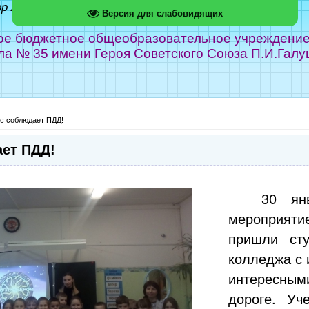
ор Абрамов
Версия для слабовидящих
е бюджетное общеобразовательное учреждение г
ла № 35 имени Героя Советского Союза П.И.Галу
сс соблюдает ПДД!
ает ПДД!
30 ян
мероприяти
пришли сту
колледжа с 
интересным
дороге. Уч