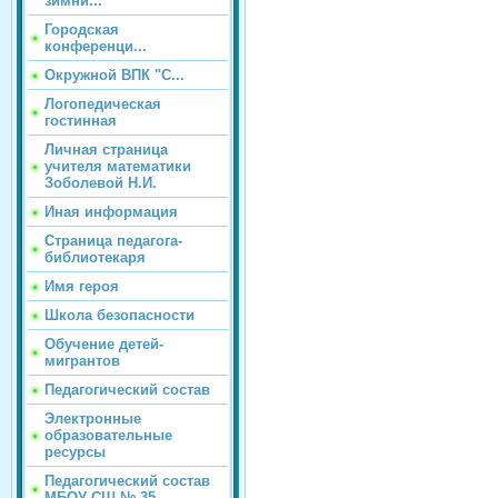
зимни...
Городская
конференци...
Окружной ВПК "С...
Логопедическая
гостинная
Личная страница
учителя математики
Зоболевой Н.И.
Иная информация
Страница педагога-
библиотекаря
Имя героя
Школа безопасности
Обучение детей-
мигрантов
Педагогический состав
Электронные
образовательные
ресурсы
Педагогический состав
МБОУ СШ № 35