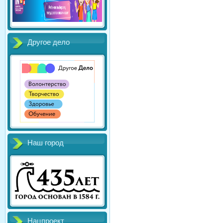
Другое дело
Наш город
Нацпроект