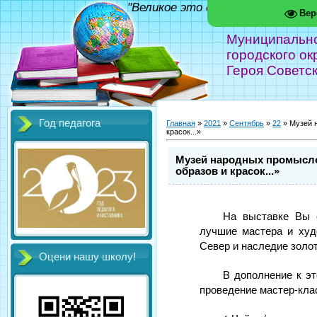
"Великое это дело - школа!" Фед
Вер
Муниципальн
городского ок
Героя Советс
Год педагога
Главная
»
2021
»
Сентябрь
»
22
» Музей 
красок...»
Музей народных промысло
образов и красок...»
На выставке Вы 
лучшие мастера и худ
Север и наследие золот
Оцени нашу школу!
В дополнение к э
проведение мастер-кла