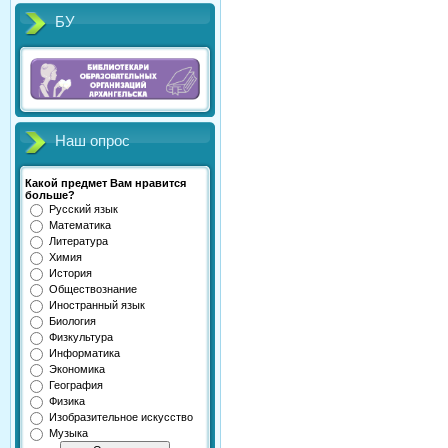
БУ
Наш опрос
Какой предмет Вам нравится
больше?
Русский язык
Математика
Литература
Химия
История
Обществознание
Иностранный язык
Биология
Физкультура
Информатика
Экономика
География
Физика
Изобразительное искусство
Музыка