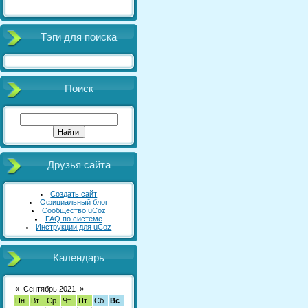
Тэги для поиска
Поиск
Друзья сайта
Создать сайт
Официальный блог
Сообщество uCoz
FAQ по системе
Инструкции для uCoz
Календарь
«
Сентябрь 2021
»
Пн
Вт
Ср
Чт
Пт
Сб
Вс