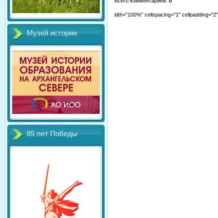
Всего комментариев
:
0
idth="100%" cellspacing="1" cellpadding="
Музей истории
85 лет Победы