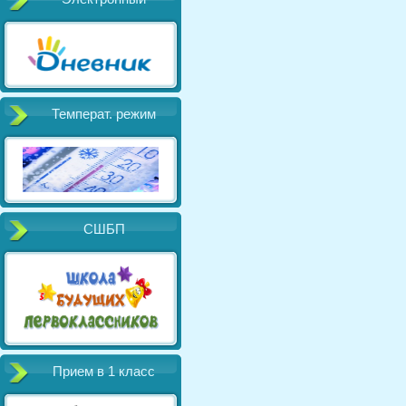
Температ. режим
СШБП
Прием в 1 класс