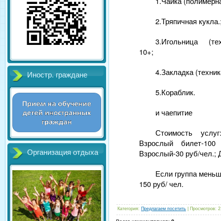
1.Чайка (полимерна
2.Тряпичная кукла.
3.Игольница (тех
10+;
4.Закладка (техник
Иностр. граждане
5.Кораблик.
и чаепитие
Стоимость услу
Взрослый билет-100 
Взрослый-30 руб/чел.; Д
Организация отдыха
Если группа меньш
150 руб/ чел.
Категория
:
Предлагаем посетить
|
Просмотров
:
2