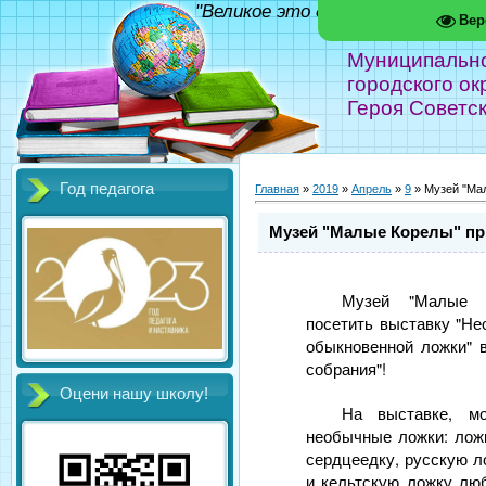
"Великое это дело - школа!" Фед
Вер
Муниципальн
городского ок
Героя Советс
Год педагога
Главная
»
2019
»
Апрель
»
9
» Музей "Ма
Музей "Малые Корелы" пр
Музей "Малые К
посетить выставку "Н
обыкновенной ложки" 
собрания"!
Оцени нашу школу!
На выставке, м
необычные ложки: лож
сердцеедку, русскую л
и кельтскую ложку лю