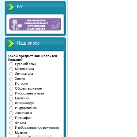
БУ
Наш опрос
Какой предмет Вам нравится
больше?
Русский язык
Математика
Литература
Химия
История
Обществознание
Иностранный язык
Биология
Физкультура
Информатика
Экономика
География
Физика
Изобразительное искусство
Музыка