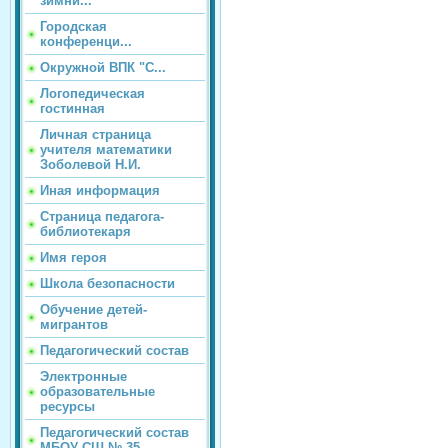
зимни...
Городская
конференци...
Окружной ВПК "С...
Логопедическая
гостинная
Личная страница
учителя математики
Зоболевой Н.И.
Иная информация
Страница педагога-
библиотекаря
Имя героя
Школа безопасности
Обучение детей-
мигрантов
Педагогический состав
Электронные
образовательные
ресурсы
Педагогический состав
МБОУ СШ № 35