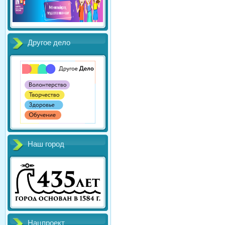
Другое дело
Наш город
Нацпроект