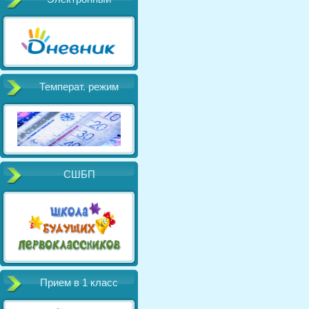
Температ. режим
СШБП
Прием в 1 класс