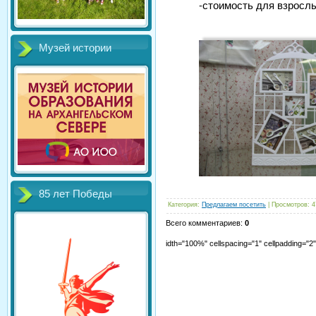
-стоимость для взрослы
Музей истории
85 лет Победы
Категория
:
Предлагаем посетить
|
Просмотров
:
4
Всего комментариев
:
0
idth="100%" cellspacing="1" cellpadding="