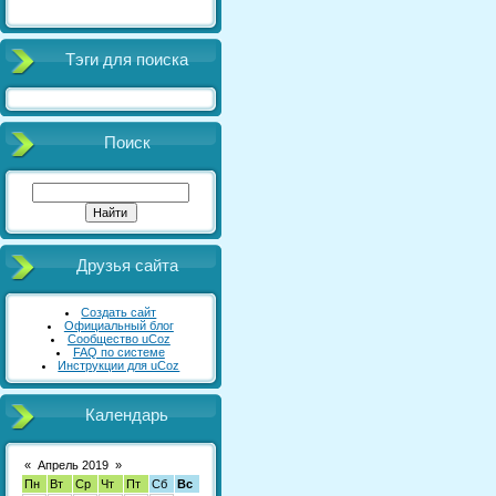
Тэги для поиска
Поиск
Друзья сайта
Создать сайт
Официальный блог
Сообщество uCoz
FAQ по системе
Инструкции для uCoz
Календарь
«
Апрель 2019
»
Пн
Вт
Ср
Чт
Пт
Сб
Вс