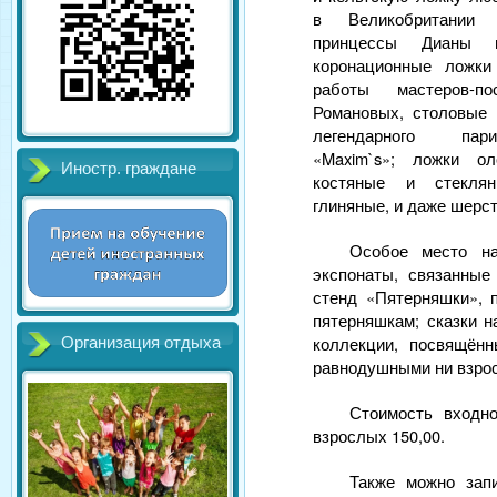
в Великобритании
принцессы Дианы 
коронационные ложки
работы мастеров-по
Романовых, столовые 
легендарного пар
«Maxim`s»; ложки о
Иностр. граждане
костяные и стекля
глиняные, и даже шер
Особое место на
экспонаты, связанные
стенд «Пятерняшки»,
пятерняшкам; сказки 
коллекции, посвящённ
Организация отдыха
равнодушными ни взрос
Стоимость входно
взрослых 150,00.
Также можно запи