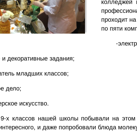
колледжей 
профессио
проходит н
по пяти ком
-элект
 и декоративные задания;
атель младших классов;
е дело;
рское искусство.
9-х классов нашей школы побывали на этом
 интересного, и даже попробовали блюда молек