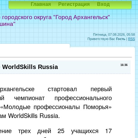
Главная
Регистрация
Вход
ородского округа "Город Архангельск"
шина"
Пятница, 07.08.2026, 05:58
Приветствую Вас
Гость
|
RSS
orldSkills Russia
16:36
хангельске стартовал первый
ный чемпионат профессионального
 «Молодые профессионалы Поморья»
м WorldSkills Russia.
ение трех дней 25 учащихся 17