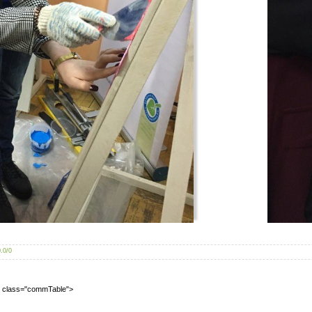
0.0
/
0
2" class="commTable">