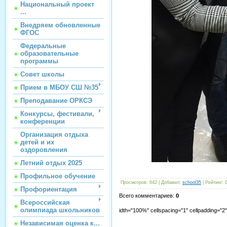
Национальный проект
...
Внедряем обновленные
ФГОС
Федеральные
образовательные
программы
Совет школы
Прием в МБОУ СШ №35
Преподавание ОРКСЭ
Конкурсы, фестивали,
конференции
Организация отдыха
детей и их
оздоровления
Летний отдых 2025
Профильное обучение
Просмотров
:
642
|
Добавил
:
school35
|
Рейтинг
:
Профориентация
Всего комментариев
:
0
Всероссийская
олимпиада школьников
idth="100%" cellspacing="1" cellpadding="
Независимая оценка к...