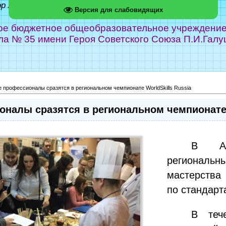
ор Абрамов
Версия для слабовидящих
е бюджетное общеобразовательное учреждение г
ла № 35 имени Героя Советского Союза П.И.Галу
 профессионалы сразятся в региональном чемпионате WorldSkills Russia
налы сразятся в региональном чемпионате W
В Ар
региональ
мастерства
по стандарта
В теч