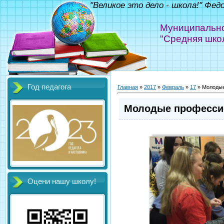
"Великое это дело - школа!" Фед
Муниципально
"Средняя шко
Год педагога
Главная
»
2017
»
Февраль
»
17
» Молодые
Молодые профессио
Оцени нашу школу!