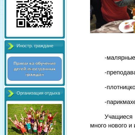
Иностр. граждане
-малярные
-преподав
-плотницко
Организация отдыха
-парикмахе
Учащиеся 
много нового и