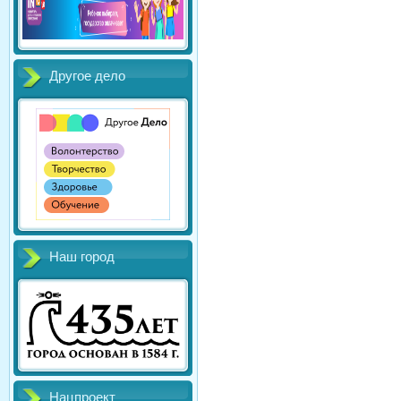
Другое дело
Наш город
Нацпроект