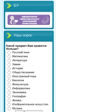
БУ
Наш опрос
Какой предмет Вам нравится
больше?
Русский язык
Математика
Литература
Химия
История
Обществознание
Иностранный язык
Биология
Физкультура
Информатика
Экономика
География
Физика
Изобразительное искусство
Музыка