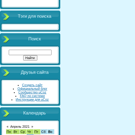
Тэги для поиска
Поиск
Друзья сайта
Создать сайт
Официальный блог
Сообщество uCoz
FAQ по системе
Инструкции для uCoz
Календарь
«
Апрель 2021
»
Пн
Вт
Ср
Чт
Пт
Сб
Вс