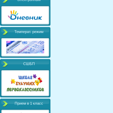
Температ. режим
СШБП
Прием в 1 класс