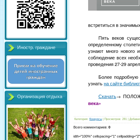
встретиться в значимых
Пять веков сущес
определенному столети
Иностр. граждане
узнают много нового 
соблюдение всех необ
проведения 27-29 апрел
Более подробную 
узнать
на сайте библио
Скачать
→ ПОЛОЖЕ
Организация отдыха
века»
Категория
:
Конкурсы
|
Просмотров
:
281
|
Добави
Всего комментариев
:
0
idth="100%" cellspacing="1" cellpadding="