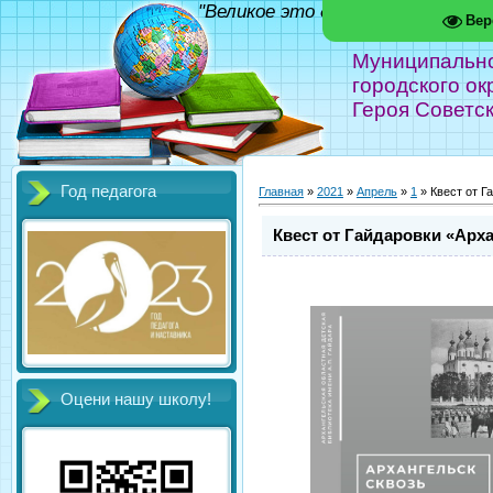
"Великое это дело - школа!" Фед
Вер
Муниципальн
городского ок
Героя Советс
Год педагога
Главная
»
2021
»
Апрель
»
1
» Квест от Г
Квест от Гайдаровки «Арха
Оцени нашу школу!