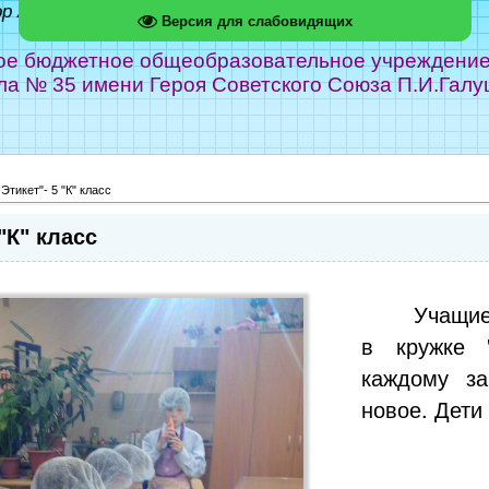
ор Абрамов
Версия для слабовидящих
е бюджетное общеобразовательное учреждение г
ла № 35 имени Героя Советского Союза П.И.Галу
Этикет"- 5 "К" класс
"К" класс
Учащие
в кружке "
каждому за
новое. Дети