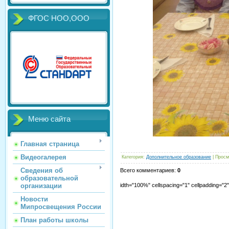
ФГОС НОО,ООО
Меню сайта
Главная страница
Видеогалерея
Категория
:
Дополнительное образование
|
Просм
Сведения об
Всего комментариев
:
0
образовательной
организации
idth="100%" cellspacing="1" cellpadding="
Новости
Мипросвещения России
План работы школы