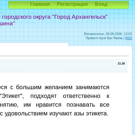
Главная
Регистрация
Вход
ородского округа "Город Архангельск"
шина"
Воскресенье, 09.08.2026, 13:02
Приветствую Вас
Гость
|
RSS
21:28
ся с большим желанием занимаются
Этикет", подходят ответственно к
нятию, им нравится познавать все
 с удовольствием изучают азы этикета.