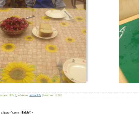
отров
:
385
|
Добавил
:
school35
|
Рейтинг
:
0.0
/
0
2" class="commTable">