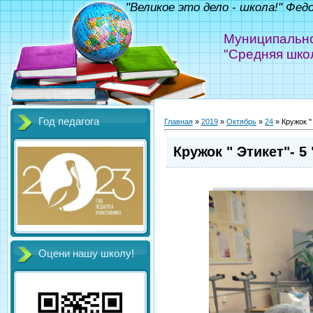
"Великое это дело - школа!" Фед
Муниципально
"Средняя шко
Год педагога
Главная
»
2019
»
Октябрь
»
24
» Кружок " 
Кружок " Этикет"- 5 
Оцени нашу школу!