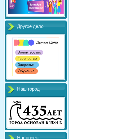
Другое дело
Наш город
Нацпроект