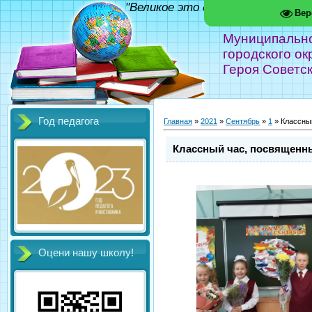
"Великое это дело - школа!" Фед
Вер
Муниципальн
городского ок
Героя Советс
Год педагога
Главная
»
2021
»
Сентябрь
»
1
» Классный
Классный час, посвященны
Оцени нашу школу!