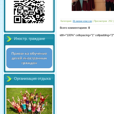
Категория
:
Из жизни классов
|
Просмотров
:
252
Всего комментариев
:
0
idth="100%" cellspacing="1" cellpadding="
Иностр. граждане
Организация отдыха