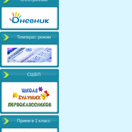
Температ. режим
СШБП
Прием в 1 класс