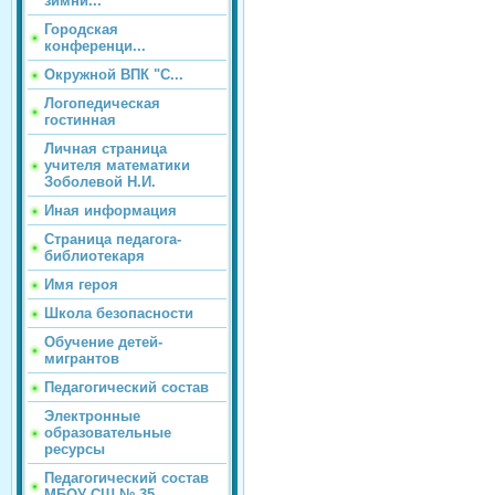
зимни...
Городская
конференци...
Окружной ВПК "С...
Логопедическая
гостинная
Личная страница
учителя математики
Зоболевой Н.И.
Иная информация
Страница педагога-
библиотекаря
Имя героя
Школа безопасности
Обучение детей-
мигрантов
Педагогический состав
Электронные
образовательные
ресурсы
Педагогический состав
МБОУ СШ № 35