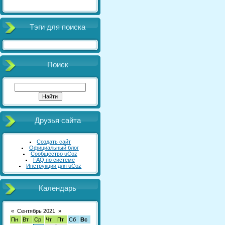
Тэги для поиска
Поиск
Друзья сайта
Создать сайт
Официальный блог
Сообщество uCoz
FAQ по системе
Инструкции для uCoz
Календарь
«
Сентябрь 2021
»
Пн
Вт
Ср
Чт
Пт
Сб
Вс