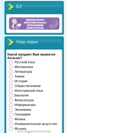
БУ
Наш опрос
Какой предмет Вам нравится
больше?
Русский язык
Математика
Литература
Химия
История
Обществознание
Иностранный язык
Биология
Физкультура
Информатика
Экономика
География
Физика
Изобразительное искусство
Музыка