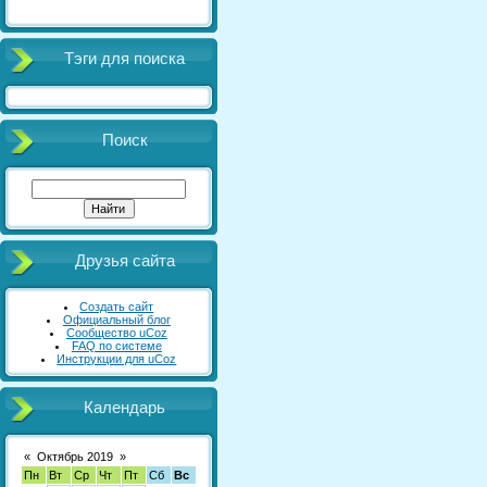
Тэги для поиска
Поиск
Друзья сайта
Создать сайт
Официальный блог
Сообщество uCoz
FAQ по системе
Инструкции для uCoz
Календарь
«
Октябрь 2019
»
Пн
Вт
Ср
Чт
Пт
Сб
Вс