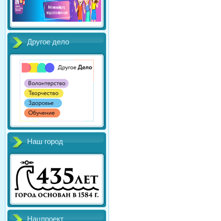
Другое дело
Наш город
Нацпроект