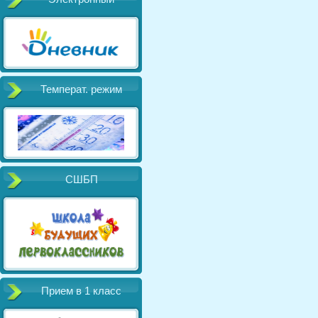
Температ. режим
СШБП
Прием в 1 класс