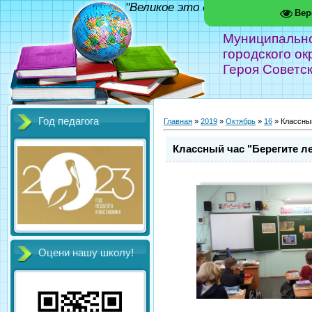
"Великое это дело - школа!" Фед
Вер
Муниципальн
городского ок
Героя Советс
Год педагога
Главная
»
2019
»
Октябрь
»
16
» Классный
Классный час "Берегите ле
Оцени нашу школу!