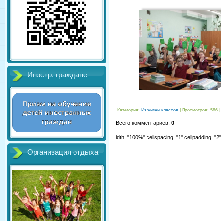
Иностр. граждане
Категория
:
Из жизни классов
|
Просмотров
:
586
Всего комментариев
:
0
idth="100%" cellspacing="1" cellpadding="
Организация отдыха