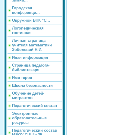
зимни...
Городская
конференци...
Окружной ВПК "С...
Логопедическая
гостинная
Личная страница
учителя математики
Зоболевой Н.И.
Иная информация
Страница педагога-
библиотекаря
Имя героя
Школа безопасности
Обучение детей-
мигрантов
Педагогический состав
Электронные
образовательные
ресурсы
Педагогический состав
МБОУ СШ № 35