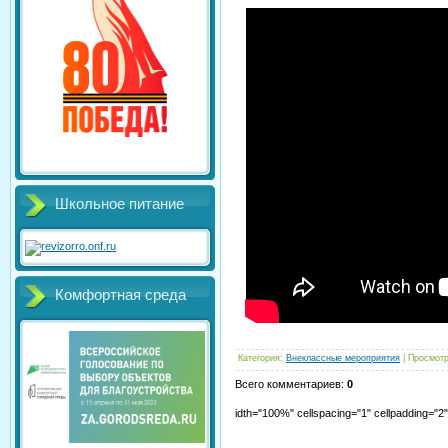
Школьное питание
Комфортная среда
Категория
:
Внеклассные мероприятия
|
Просмот
Всего комментариев
:
0
idth="100%" cellspacing="1" cellpadding="