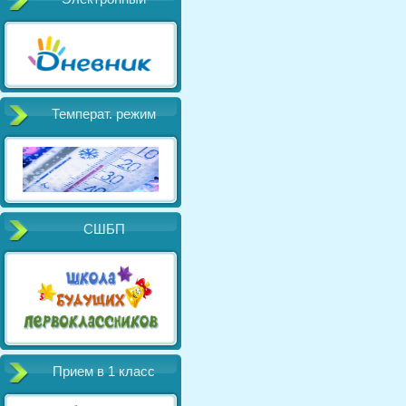
Температ. режим
СШБП
Прием в 1 класс