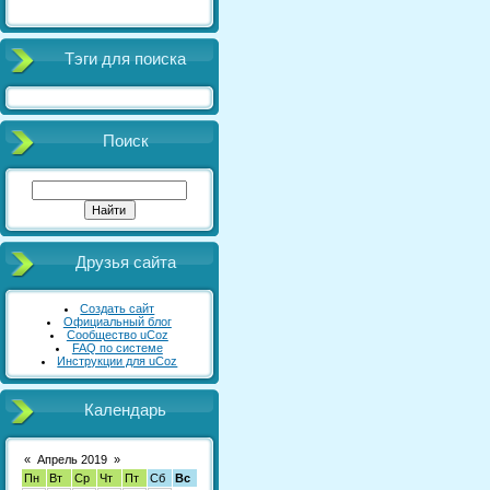
Тэги для поиска
Поиск
Друзья сайта
Создать сайт
Официальный блог
Сообщество uCoz
FAQ по системе
Инструкции для uCoz
Календарь
«
Апрель 2019
»
Пн
Вт
Ср
Чт
Пт
Сб
Вс