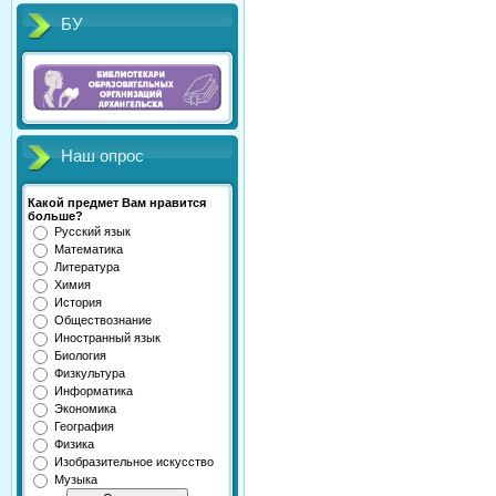
БУ
Наш опрос
Какой предмет Вам нравится
больше?
Русский язык
Математика
Литература
Химия
История
Обществознание
Иностранный язык
Биология
Физкультура
Информатика
Экономика
География
Физика
Изобразительное искусство
Музыка