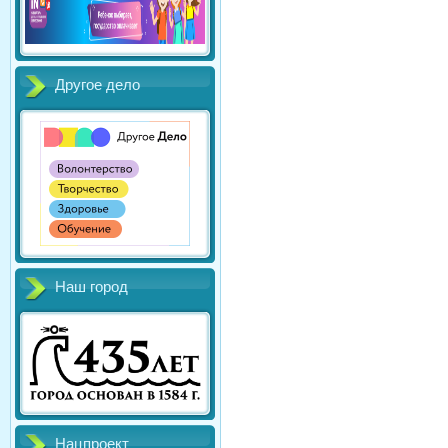
Другое дело
Наш город
Нацпроект