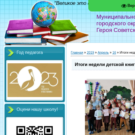
"Великое это дело - школа!" Фед
Вер
Муниципальн
городского ок
Героя Советс
Год педагога
Главная
»
2019
»
Апрель
»
16
» Итоги нед
Итоги недели детской книг
Оцени нашу школу!