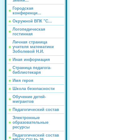
зимни...
Городская
конференци...
Окружной ВПК "С...
Логопедическая
гостинная
Личная страница
учителя математики
Зоболевой Н.И.
Иная информация
Страница педагога-
библиотекаря
Имя героя
Школа безопасности
Обучение детей-
мигрантов
Педагогический состав
Электронные
образовательные
ресурсы
Педагогический состав
МБОУ СШ № 35