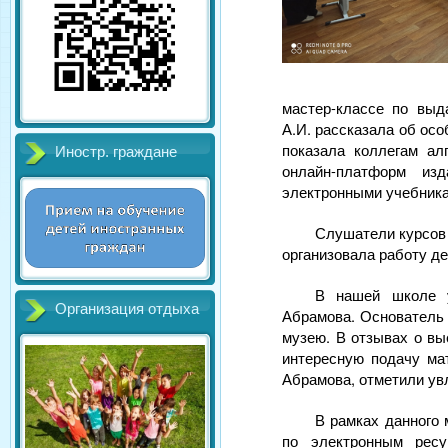
мастер-классе по выд
А.И. рассказала об ос
показала коллегам ал
Иностр. граждане
онлайн-платформ изд
электронными учебника
Слушатели курсов 
организовала работу де
В нашей школе у
Организация отдыха
Абрамова. Основатель 
музею. В отзывах о вы
интересную подачу ма
Абрамова, отметили ув
В рамках данного 
по электронным ресу