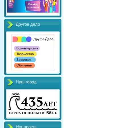
Другое дело
Наш город
Нацпроект