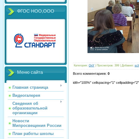
ФГОС НОО,ООО
Категория
:
ОпУ
|
Просмотров
:
399
|
Добавил
:
sch
Меню сайта
Всего комментариев
:
0
idth="100%" cellspacing="1" cellpadding="
Главная страница
Видеогалерея
Сведения об
образовательной
организации
Новости
Мипросвещения России
План работы школы