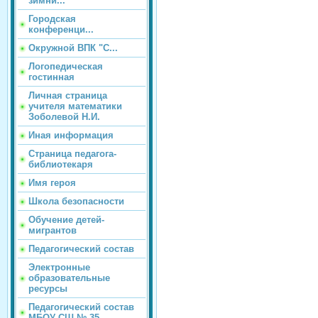
зимни...
Городская
конференци...
Окружной ВПК "С...
Логопедическая
гостинная
Личная страница
учителя математики
Зоболевой Н.И.
Иная информация
Страница педагога-
библиотекаря
Имя героя
Школа безопасности
Обучение детей-
мигрантов
Педагогический состав
Электронные
образовательные
ресурсы
Педагогический состав
МБОУ СШ № 35