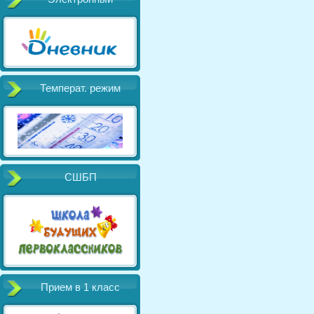
Температ. режим
СШБП
Прием в 1 класс