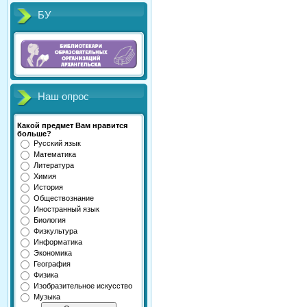
БУ
Наш опрос
Какой предмет Вам нравится
больше?
Русский язык
Математика
Литература
Химия
История
Обществознание
Иностранный язык
Биология
Физкультура
Информатика
Экономика
География
Физика
Изобразительное искусство
Музыка