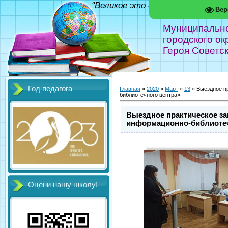
"Великое это дело - школа!" Фед
Вер
Муниципальн
городского ок
Героя Советс
Год педагога
Главная
»
2020
»
Март
»
13
» Выездное п
библиотечного центра»
Выездное практическое за
информационно-библиотеч
Оцени нашу школу!